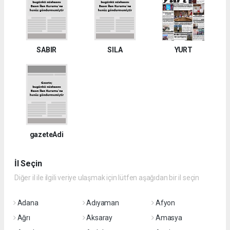
SABIR
SILA
YURT
gazeteAdi
İl Seçin
Diğer il ile ilgili veriye ulaşmak için lütfen aşağıdan bir il seçin
Adana
Adıyaman
Afyon
Ağrı
Aksaray
Amasya