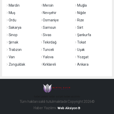
Mardin
Mersin
Muğla
Muş
Nevşehir
Niğde
Ordu
Osmaniye
Rize
Sakarya
Samsun
Siirt
Sinop
Sivas
Şanlıurfa
Şırnak
Tekirdağ
Tokat
Trabzon
Tunceli
Uşak
Van
Yalova
Yozgat
Zonguldak
Kırklareli
Ankara
haber paketi
haber scripti
haber yazılımı
Tüm hakları saklı tutulmaktadır.Copyright 2026©
Haber Yazılımı:
Web Aksiyon ®