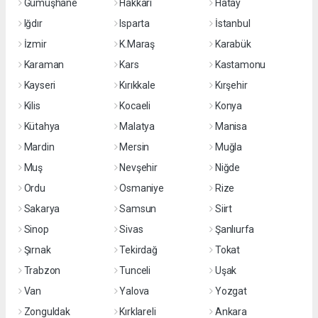
Gümüşhane
Hakkari
Hatay
Iğdır
Isparta
İstanbul
İzmir
K.Maraş
Karabük
Karaman
Kars
Kastamonu
Kayseri
Kırıkkale
Kırşehir
Kilis
Kocaeli
Konya
Kütahya
Malatya
Manisa
Mardin
Mersin
Muğla
Muş
Nevşehir
Niğde
Ordu
Osmaniye
Rize
Sakarya
Samsun
Siirt
Sinop
Sivas
Şanlıurfa
Şırnak
Tekirdağ
Tokat
Trabzon
Tunceli
Uşak
Van
Yalova
Yozgat
Zonguldak
Kırklareli
Ankara