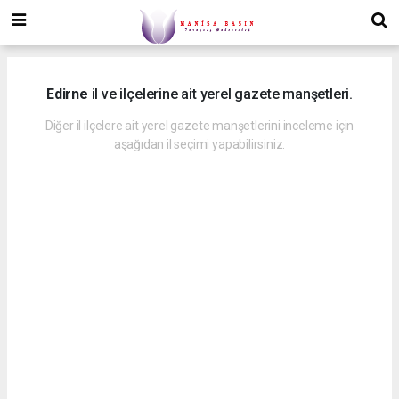
Edirne
il ve ilçelerine ait yerel gazete manşetleri.
Diğer il ilçelere ait yerel gazete manşetlerini inceleme için
aşağıdan il seçimi yapabilirsiniz.