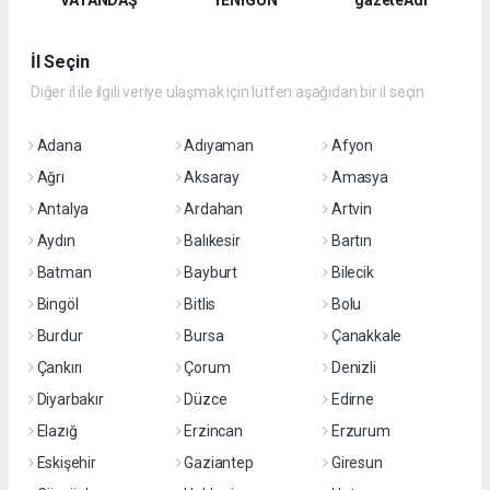
VATANDAŞ
YENİGÜN
gazeteAdi
İl Seçin
Diğer il ile ilgili veriye ulaşmak için lütfen aşağıdan bir il seçin
Adana
Adıyaman
Afyon
Ağrı
Aksaray
Amasya
Antalya
Ardahan
Artvin
Aydın
Balıkesir
Bartın
Batman
Bayburt
Bilecik
Bingöl
Bitlis
Bolu
Burdur
Bursa
Çanakkale
Çankırı
Çorum
Denizli
Diyarbakır
Düzce
Edirne
Elazığ
Erzincan
Erzurum
Eskişehir
Gaziantep
Giresun