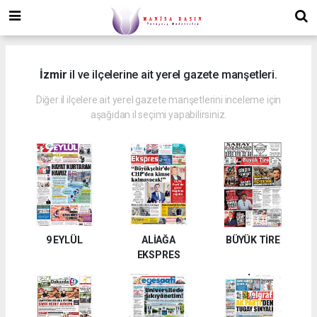
İzmir
il ve ilçelerine ait yerel gazete manşetleri.
Diğer il ilçelere ait yerel gazete manşetlerini inceleme için
aşağıdan il seçimi yapabilirsiniz.
9 EYLÜL
ALİAĞA
BÜYÜK TİRE
EKSPRES