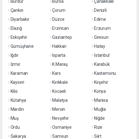
Burdur
Bursa
Çanakkale
Çankırı
Çorum
Denizli
Diyarbakır
Düzce
Edirne
Elazığ
Erzincan
Erzurum
Eskişehir
Gaziantep
Giresun
Gümüşhane
Hakkari
Hatay
Iğdır
Isparta
İstanbul
İzmir
K.Maraş
Karabük
Karaman
Kars
Kastamonu
Kayseri
Kırıkkale
Kırşehir
Kilis
Kocaeli
Konya
Kütahya
Malatya
Manisa
Mardin
Mersin
Muğla
Muş
Nevşehir
Niğde
Ordu
Osmaniye
Rize
Sakarya
Samsun
Siirt