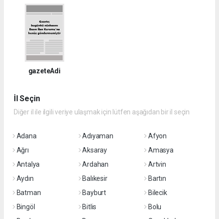
gazeteAdi
İl Seçin
Diğer il ile ilgili veriye ulaşmak için lütfen aşağıdan bir il seçin
Adana
Adıyaman
Afyon
Ağrı
Aksaray
Amasya
Antalya
Ardahan
Artvin
Aydın
Balıkesir
Bartın
Batman
Bayburt
Bilecik
Bingöl
Bitlis
Bolu