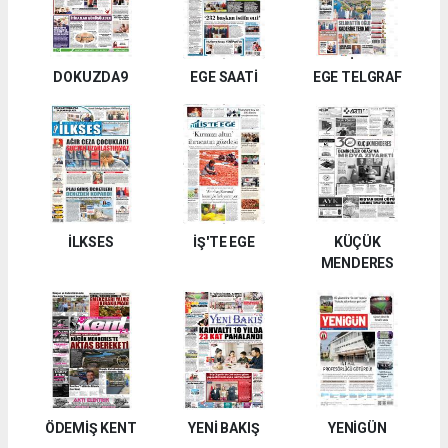
DOKUZDA9
EGE SAATİ
EGE TELGRAF
İLKSES
İŞ'TE EGE
KÜÇÜK
MENDERES
ÖDEMİŞ KENT
YENİ BAKIŞ
YENİGÜN