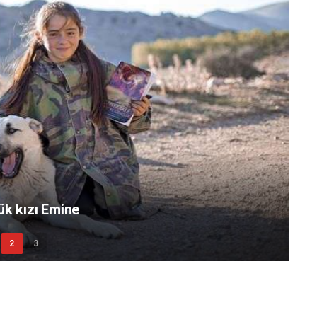
ük kızı Emine
2
3