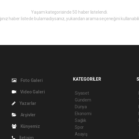
Yaşam kategorisinde 50 haber listelendi.
ınız haber listede bulamadıysanız, yukarıdan arama seçeneğini kullanabili
KATEGORİLER
S
Foto Galeri
Video Galeri
Siyaset
Gündem
Yazarlar
Dünya
Ekonomi
Arşivler
Sağlık
Künyemiz
Spor
Asayiş
İletişim