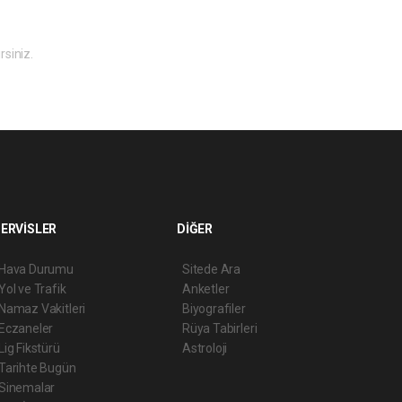
rsiniz.
ERVİSLER
DİĞER
Hava Durumu
Sitede Ara
Yol ve Trafik
Anketler
Namaz Vakitleri
Biyografiler
Eczaneler
Rüya Tabirleri
Lig Fikstürü
Astroloji
Tarihte Bugün
Sinemalar