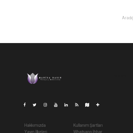
Aradığ
Pro-0.034
Hakkımızda
Kullanım Şartları
Yayın İlkeleri
Whatsapp İhbar