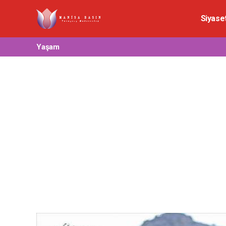
Siyase
Yaşam