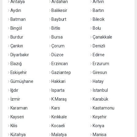
Antalya
Ardahan
Artvin
Aydın
Balıkesir
Bartın
Batman
Bayburt
Bilecik
Bingöl
Bitlis
Bolu
Burdur
Bursa
Çanakkale
Çankırı
Çorum
Denizli
Diyarbakır
Düzce
Edirne
Elazığ
Erzincan
Erzurum
Eskişehir
Gaziantep
Giresun
Gümüşhane
Hakkari
Hatay
Iğdır
Isparta
İstanbul
İzmir
K.Maraş
Karabük
Karaman
Kars
Kastamonu
Kayseri
Kırıkkale
Kırşehir
Kilis
Kocaeli
Konya
Kütahya
Malatya
Manisa