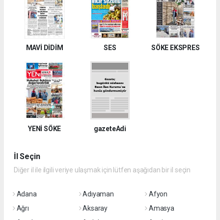
MAVİ DİDİM
SES
SÖKE EKSPRES
YENİ SÖKE
gazeteAdi
İl Seçin
Diğer il ile ilgili veriye ulaşmak için lütfen aşağıdan bir il seçin
Adana
Adıyaman
Afyon
Ağrı
Aksaray
Amasya