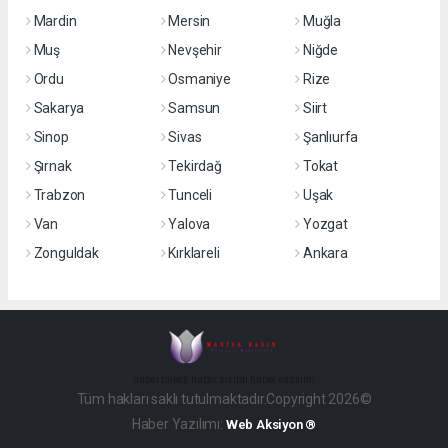
Mardin
Mersin
Muğla
Muş
Nevşehir
Niğde
Ordu
Osmaniye
Rize
Sakarya
Samsun
Siirt
Sinop
Sivas
Şanlıurfa
Şırnak
Tekirdağ
Tokat
Trabzon
Tunceli
Uşak
Van
Yalova
Yozgat
Zonguldak
Kırklareli
Ankara
haber paketi
haber scripti
haber yazılımı
Tüm hakları saklı tutulmaktadır.Copyright 2026©
Haber Yazılımı:
Web Aksiyon ®