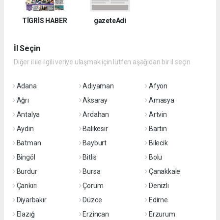
TİGRİS HABER
gazeteAdi
İl Seçin
Diğer il ile ilgili veriye ulaşmak için lütfen aşağıdan bir il seçin
Adana
Adıyaman
Afyon
Ağrı
Aksaray
Amasya
Antalya
Ardahan
Artvin
Aydın
Balıkesir
Bartın
Batman
Bayburt
Bilecik
Bingöl
Bitlis
Bolu
Burdur
Bursa
Çanakkale
Çankırı
Çorum
Denizli
Diyarbakır
Düzce
Edirne
Elazığ
Erzincan
Erzurum