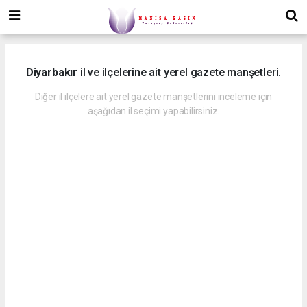
Diyarbakır
il ve ilçelerine ait yerel gazete manşetleri.
Diğer il ilçelere ait yerel gazete manşetlerini inceleme için
aşağıdan il seçimi yapabilirsiniz.