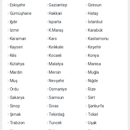
Eskişehir
Gaziantep
Giresun
Gümüşhane
Hakkari
Hatay
Iğdır
Isparta
İstanbul
İzmir
K.Maraş
Karabük
Karaman
Kars
Kastamonu
Kayseri
Kırıkkale
Kırşehir
Kilis
Kocaeli
Konya
Kütahya
Malatya
Manisa
Mardin
Mersin
Muğla
Muş
Nevşehir
Niğde
Ordu
Osmaniye
Rize
Sakarya
Samsun
Siirt
Sinop
Sivas
Şanlıurfa
Şırnak
Tekirdağ
Tokat
Trabzon
Tunceli
Uşak