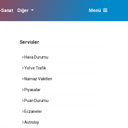
r-Sanat
Diğer
Menü
Servisler
Hava Durumu
Yol ve Trafik
Namaz Vakitleri
Piyasalar
Puan Durumu
Eczaneler
Astroloji