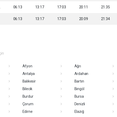
2
06:13
13:17
17:03
20:11
21:35
3
06:13
13:17
17:03
20:09
21:34
çin
Afyon
Ağrı
Antalya
Ardahan
Balıkesir
Bartın
Bilecik
Bingöl
Burdur
Bursa
Çorum
Denizli
Edirne
Elazığ