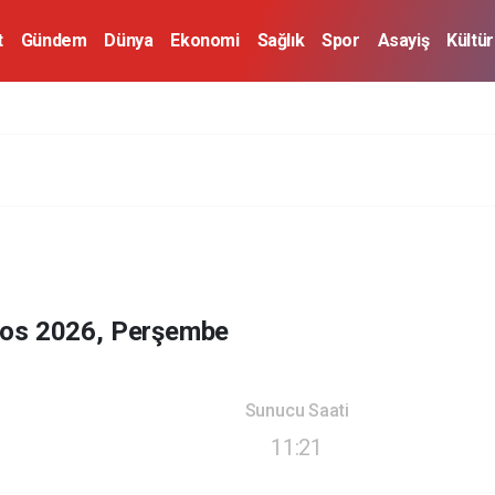
t
Gündem
Dünya
Ekonomi
Sağlık
Spor
Asayiş
Kültü
tos 2026, Perşembe
Sunucu Saati
11:21