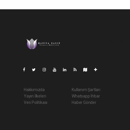
Pro-0.140
Hakkımızda
Kullanım Şartları
Yayın İlkeleri
Whatsapp İhbar
Veri Politikası
Haber Gönder