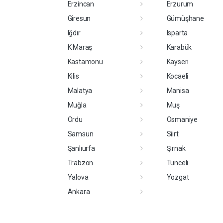
Erzincan
Erzurum
Giresun
Gümüşhane
Iğdır
Isparta
K.Maraş
Karabük
Kastamonu
Kayseri
Kilis
Kocaeli
Malatya
Manisa
Muğla
Muş
Ordu
Osmaniye
Samsun
Siirt
Şanlıurfa
Şırnak
Trabzon
Tunceli
Yalova
Yozgat
Ankara