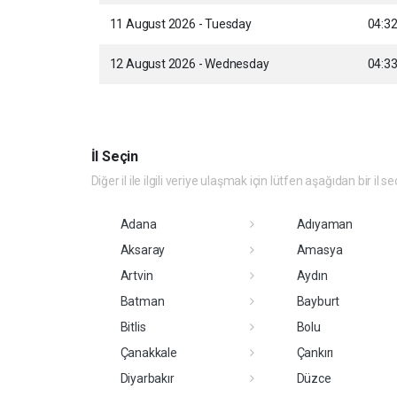
11 August 2026 - Tuesday
04:3
12 August 2026 - Wednesday
04:3
İl Seçin
Diğer il ile ilgili veriye ulaşmak için lütfen aşağıdan bir il se
Adana
Adıyaman
Aksaray
Amasya
Artvin
Aydın
Batman
Bayburt
Bitlis
Bolu
Çanakkale
Çankırı
Diyarbakır
Düzce