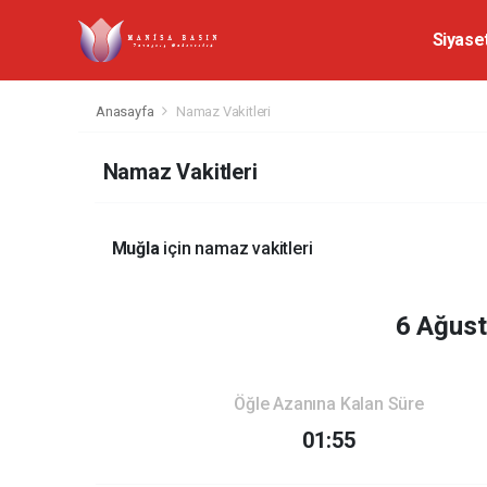
Siyase
Anasayfa
Namaz Vakitleri
Namaz Vakitleri
Muğla
için namaz vakitleri
6 Ağus
Öğle Azanına Kalan Süre
01:55