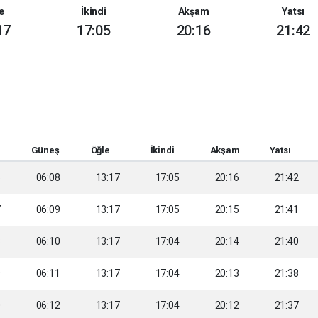
e
İkindi
Akşam
Yatsı
17
17:05
20:16
21:42
Güneş
Öğle
İkindi
Akşam
Yatsı
5
06:08
13:17
17:05
20:16
21:42
7
06:09
13:17
17:05
20:15
21:41
8
06:10
13:17
17:04
20:14
21:40
9
06:11
13:17
17:04
20:13
21:38
0
06:12
13:17
17:04
20:12
21:37