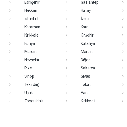
Eskişehir
Gaziantep
Hakkari
Hatay
İstanbul
İzmir
Karaman
Kars
Kırıkkale
Kırşehir
Konya
Kütahya
Mardin
Mersin
Nevşehir
Niğde
Rize
Sakarya
Sinop
Sivas
Tekirdağ
Tokat
Uşak
Van
Zonguldak
Kırklareli