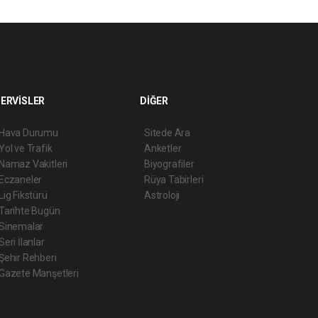
ERVİSLER
DİĞER
Hava Durumu
Sitede Ara
Yol ve Trafik
Anketler
Namaz Vakitleri
Biyografiler
Eczaneler
Rüya Tabirleri
Lig Fikstürü
Astroloji
Tarihte Bugün
Sinemalar
Seri İlanlar
Şehir Rehberi
Gazete Manşetleri