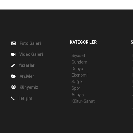
KATEGORİLER
S
Foto Galeri
Video Galeri
Siyaset
Gündem
Yazarlar
Dünya
Ekonomi
Arşivler
Sağlık
Künyemiz
Spor
Asayiş
İletişim
Kültür-Sanat