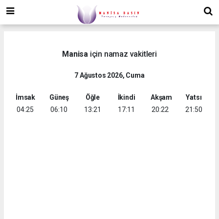
Manisa
için namaz vakitleri
7 Ağustos 2026, Cuma
İmsak
Güneş
Öğle
İkindi
Akşam
Yatsı
04:25
06:10
13:21
17:11
20:22
21:50