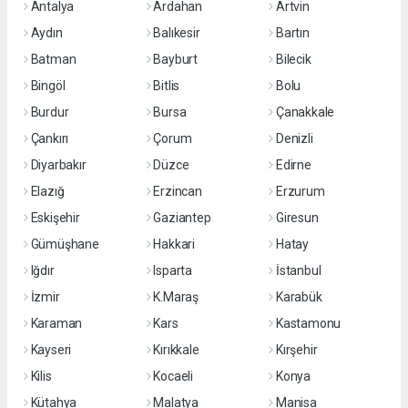
Antalya
Ardahan
Artvin
Aydın
Balıkesir
Bartın
Batman
Bayburt
Bilecik
Bingöl
Bitlis
Bolu
Burdur
Bursa
Çanakkale
Çankırı
Çorum
Denizli
Diyarbakır
Düzce
Edirne
Elazığ
Erzincan
Erzurum
Eskişehir
Gaziantep
Giresun
Gümüşhane
Hakkari
Hatay
Iğdır
Isparta
İstanbul
İzmir
K.Maraş
Karabük
Karaman
Kars
Kastamonu
Kayseri
Kırıkkale
Kırşehir
Kilis
Kocaeli
Konya
Kütahya
Malatya
Manisa