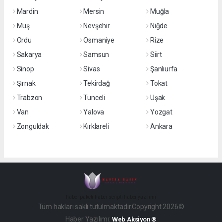
Mardin
Mersin
Muğla
Muş
Nevşehir
Niğde
Ordu
Osmaniye
Rize
Sakarya
Samsun
Siirt
Sinop
Sivas
Şanlıurfa
Şırnak
Tekirdağ
Tokat
Trabzon
Tunceli
Uşak
Van
Yalova
Yozgat
Zonguldak
Kırklareli
Ankara
haber paketi
haber scripti
haber yazılımı
Tüm hakları saklı tutulmaktadır.Copyright 2026©
Haber Yazılımı:
Web Aksiyon ®