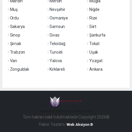
Mardin
Mersin
Muğla
Muş
Nevşehir
Niğde
Ordu
Osmaniye
Rize
Sakarya
Samsun
Siirt
Sinop
Sivas
Şanlıurfa
Şırnak
Tekirdağ
Tokat
Trabzon
Tunceli
Uşak
Van
Yalova
Yozgat
Zonguldak
Kırklareli
Ankara
haber paketi
haber scripti
haber yazılımı
Tüm hakları saklı tutulmaktadır.Copyright 2026©
Haber Yazılımı:
Web Aksiyon ®