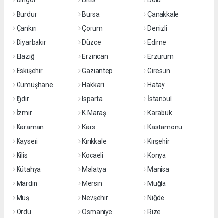
Bingöl
Bitlis
Bolu
Burdur
Bursa
Çanakkale
Çankırı
Çorum
Denizli
Diyarbakır
Düzce
Edirne
Elazığ
Erzincan
Erzurum
Eskişehir
Gaziantep
Giresun
Gümüşhane
Hakkari
Hatay
Iğdır
Isparta
İstanbul
İzmir
K.Maraş
Karabük
Karaman
Kars
Kastamonu
Kayseri
Kırıkkale
Kırşehir
Kilis
Kocaeli
Konya
Kütahya
Malatya
Manisa
Mardin
Mersin
Muğla
Muş
Nevşehir
Niğde
Ordu
Osmaniye
Rize