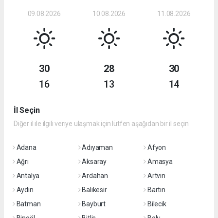
09.08.2026
10.08.2026
11.08.2026
30
28
30
16
13
14
İl Seçin
Diğer il ile ilgili veriye ulaşmak için lütfen aşağıdan bir il seçin
Adana
Adıyaman
Afyon
Ağrı
Aksaray
Amasya
Antalya
Ardahan
Artvin
Aydın
Balıkesir
Bartın
Batman
Bayburt
Bilecik