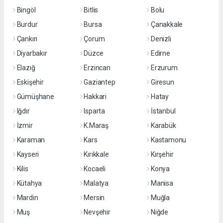
Bingöl
Bitlis
Bolu
Burdur
Bursa
Çanakkale
Çankırı
Çorum
Denizli
Diyarbakır
Düzce
Edirne
Elazığ
Erzincan
Erzurum
Eskişehir
Gaziantep
Giresun
Gümüşhane
Hakkari
Hatay
Iğdır
Isparta
İstanbul
İzmir
K.Maraş
Karabük
Karaman
Kars
Kastamonu
Kayseri
Kırıkkale
Kırşehir
Kilis
Kocaeli
Konya
Kütahya
Malatya
Manisa
Mardin
Mersin
Muğla
Muş
Nevşehir
Niğde