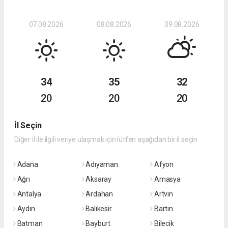
07.08.2026
08.08.2026
09.08.2026
34
35
32
20
20
20
İl Seçin
Diğer il ile ilgili veriye ulaşmak için lütfen aşağıdan bir il seçin
Adana
Adıyaman
Afyon
Ağrı
Aksaray
Amasya
Antalya
Ardahan
Artvin
Aydın
Balıkesir
Bartın
Batman
Bayburt
Bilecik