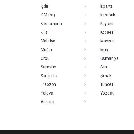
Iğdır
Isparta
K.Maraş
Karabük
Kastamonu
Kayseri
Kilis
Kocaeli
Malatya
Manisa
Muğla
Muş
Ordu
Osmaniye
Samsun
Siirt
Şanlıurfa
Şırnak
Trabzon
Tunceli
Yalova
Yozgat
Ankara