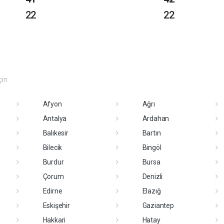
22
22
çin
Afyon
Ağrı
Antalya
Ardahan
Balıkesir
Bartın
Bilecik
Bingöl
Burdur
Bursa
Çorum
Denizli
Edirne
Elazığ
Eskişehir
Gaziantep
Hakkari
Hatay