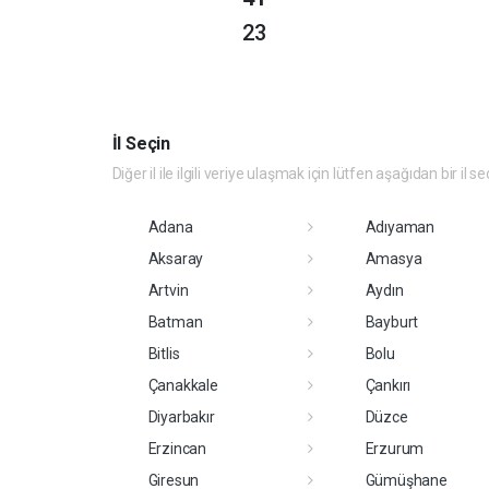
23
İl Seçin
Diğer il ile ilgili veriye ulaşmak için lütfen aşağıdan bir il se
Adana
Adıyaman
Aksaray
Amasya
Artvin
Aydın
Batman
Bayburt
Bitlis
Bolu
Çanakkale
Çankırı
Diyarbakır
Düzce
Erzincan
Erzurum
Giresun
Gümüşhane