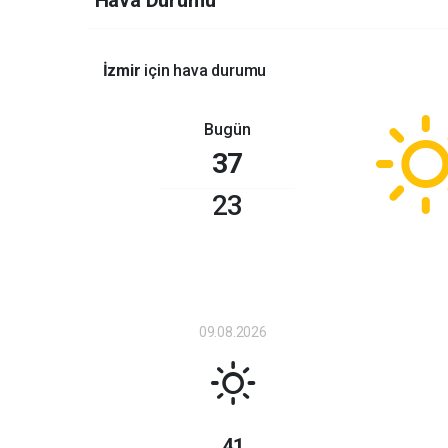
Hava Durumu
İzmir
için hava durumu
Bugün
37
23
09.08.2026
41