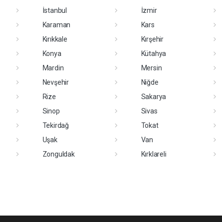
İstanbul
İzmir
Karaman
Kars
Kırıkkale
Kırşehir
Konya
Kütahya
Mardin
Mersin
Nevşehir
Niğde
Rize
Sakarya
Sinop
Sivas
Tekirdağ
Tokat
Uşak
Van
Zonguldak
Kırklareli