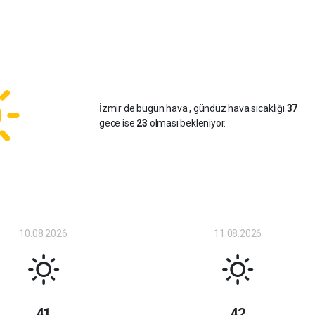
İzmir de bugün hava
, gündüz hava sıcaklığı
37
gece ise
23
olması bekleniyor.
10.08.2026
11.08.2026
41
42