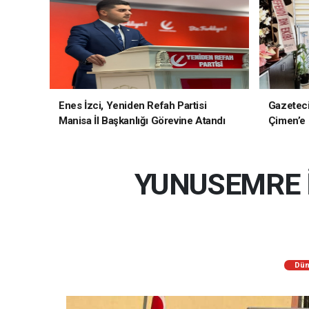
Enes İzci, Yeniden Refah Partisi
Gazetec
Manisa İl Başkanlığı Görevine Atandı
Çimen’e H
YUNUSEMRE 
Dün