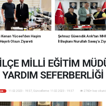
i Kenan Yüceel’den Haşim
Şehnaz Güvendik Arık’tan MH
ayırlı Olsun Ziyareti
İl Başkanı Nurullah Savaş’a Ziy
İLÇE MİLLİ EĞİTİM MÜ
YARDIM SEFERBERLİĞİ
11.02.2023 - 19:37, Güncelleme: 11.02.2023 - 19:37
2760+ kez okund
ya