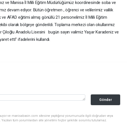
mız ve Manisa İl Milli Eğitim Müdürlüğümüz koordinesinde soba ve
rımız devam ediyor. Bütün öğretmen , öğrenci ve velilerimiz valilik
 ve AFAD eğitimi almış gönüllü 21 personelimiz İl Milli Eğitim
bi olarak bölgeye gönderildi. Toplama merkezi olan okullarımız
ar Çiloğlu Anadolu Lisesini bugün sayın valimiz Yaşar Karadeniz ve
t etti” ifadelerini kullandı.
Gönder
nuyor ve manisabasin.com sitesine yaptığınız yorumunuzla ilgili doğrudan veya
. Yazılan tüm yorumlardan site yönetimi hiçbir şekilde sorumlu tutulamaz.