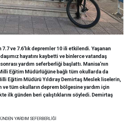
7 ve 7.6’lık depremler 10 ili etkilendi. Yaşanan
daşımız hayatını kaybetti ve binlerce vatandaş
onrası yardım seferberliği başlattı. Manisa’nın
illi Eğitim Müdürlüğüne bağlı tüm okullarda da
lli Eğitim Müdürü Yıldıray Demirtaş Meslek liselerin,
 ve tüm okulların deprem bölgesine yardım için
ikte ilk günden beri çalıştıklarını söyledi. Demirtaş
ĞÜNDEN YARDIM SEFERBERLİĞİ