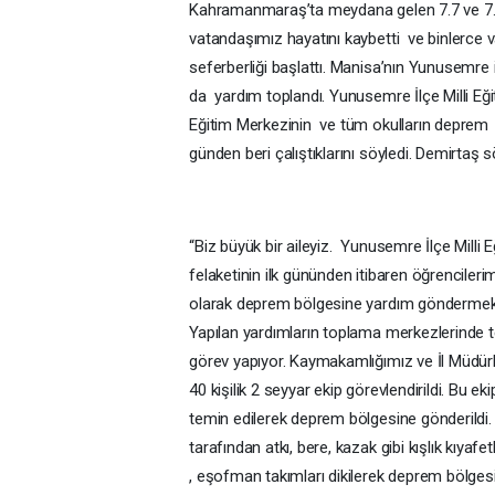
Kahramanmaraş’ta meydana gelen 7.7 ve 7.6’l
vatandaşımız hayatını kaybetti ve binlerce
seferberliği başlattı. Manisa’nın Yunusemre 
da yardım toplandı. Yunusemre İlçe Milli Eğ
Eğitim Merkezinin ve tüm okulların deprem böl
günden beri çalıştıklarını söyledi. Demirtaş 
“Biz büyük bir aileyiz. Yunusemre İlçe Milli
felaketinin ilk gününden itibaren öğrencilerim
olarak deprem bölgesine yardım göndermek i
Yapılan yardımların toplama merkezlerinde 
görev yapıyor. Kaymakamlığımız ve İl Müdü
40 kişilik 2 seyyar ekip görevlendirildi. Bu 
temin edilerek deprem bölgesine gönderildi.
tarafından atkı, bere, kazak gibi kışlık kıyaf
, eşofman takımları dikilerek deprem bölgesi