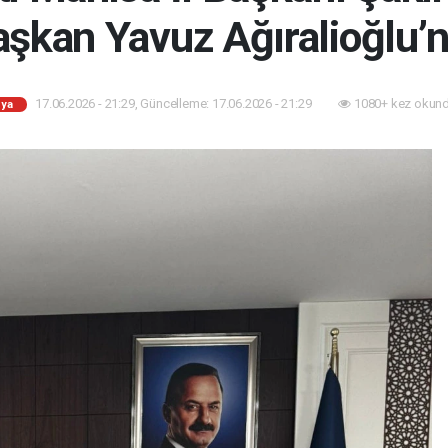
şkan Yavuz Ağıralioğlu’n
17.06.2026 - 21:29, Güncelleme: 17.06.2026 - 21:29
1080+ kez okund
ya