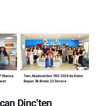
P Manisa
Tam Akademi’den YKS 2026’da Rekor
aret
Başarı: İlk Binde 22 Derece
rcan Dinç’ten