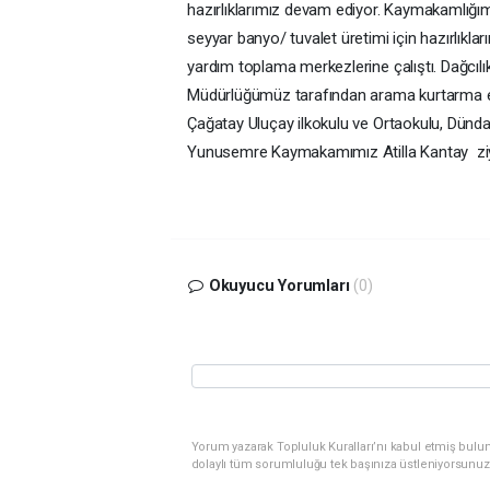
hazırlıklarımız devam ediyor. Kaymakamlığı
seyyar banyo/ tuvalet üretimi için hazırlıkla
yardım toplama merkezlerine çalıştı. Dağcılık
Müdürlüğümüz tarafından arama kurtarma eki
Çağatay Uluçay ilkokulu ve Ortaokulu, Dünd
Yunusemre Kaymakamımız Atilla Kantay ziyare
Okuyucu Yorumları
(0)
Yorum yazarak Topluluk Kuralları’nı kabul etmiş bulu
dolaylı tüm sorumluluğu tek başınıza üstleniyorsunuz