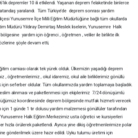
ık depremler 10 ili etkilendi. Yaşanan deprem felaketinde binlerce
 vatandaş yaralandı. Tüm Türkiye’de deprem sonrası yardım
ilçesi Yunusemre İlçe Milli Eğitim Müdürlüğüne bağlı tüm okullarda
itim Müdürü Yıldıray Demirtaş Meslek liselerin, Yunusemre Halk
gesine yardım için öğrenci , öğretmen , veliler ile birlikte ilk
sözlerine şöyle devam etti;
 Eğitim camiası olarak tek yürek olduk. Ülkemizin yaşadığı deprem
iz , öğretmenlerimiz , okul idaremiz, okul aile birliklerimiz gönüllü
çin seferber oldular. Tüm okullarımızda yardım toplamaya başladık.
teslim alınması ve paketlenmesi için ekiplerimiz 7/24 dönüşümlü
rlüğümüz koordinesinde deprem bölgesinde mutfak hizmeti verecek
ekip için 1 günde 1 tır dolusu yardım malzemesi gönüllüler tarafından
 Yunusemre Halk Eğitim Merkezimiz usta öğretici ve kursiyerleri
etler hızla örülerek paketlendi. Ayrıca yine dikiş öğretmenlerimize polar
ne gönderilmek üzere hazır edildi. Uyku tulumu üretimi için