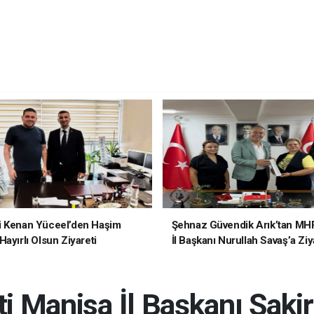
i Kenan Yüceel’den Haşim
Şehnaz Güvendik Arık’tan MH
ayırlı Olsun Ziyareti
İl Başkanı Nurullah Savaş’a Ziy
i Manisa İl Başkanı Şaki