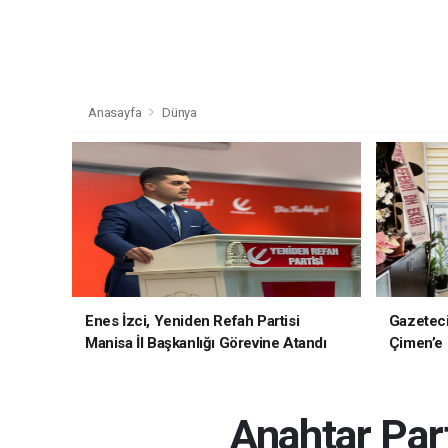
Anasayfa
Dünya
Enes İzci, Yeniden Refah Partisi
Gazetec
Manisa İl Başkanlığı Görevine Atandı
Çimen’e H
Anahtar Part