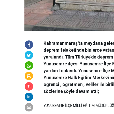
Kahramanmaraş’ta meydana gelen 7.
deprem felaketinde binlerce vatan
yaralandı. Tüm Türkiye’de deprem s
Yunusemre ilçesi Yunusemre İlçe M
yardım toplandı. Yunusemre İlçe Mi
Yunusemre Halk Eğitim Merkezinin
öğrenci , öğretmen , veliler ile birl
sözlerine şöyle devam etti;
YUNUSEMRE İLÇE MİLLİ EĞİTİM MÜDÜRLÜ