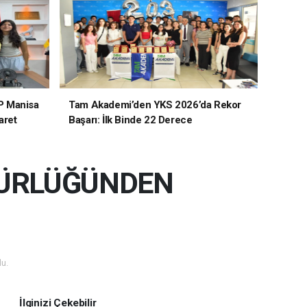
P Manisa
Tam Akademi’den YKS 2026’da Rekor
aret
Başarı: İlk Binde 22 Derece
DÜRLÜĞÜNDEN
u.
İlginizi Çekebilir