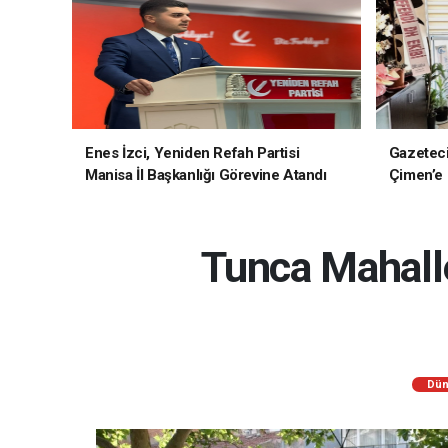
Enes İzci, Yeniden Refah Partisi
Gazetec
Manisa İl Başkanlığı Görevine Atandı
Çimen’e H
Tunca Mahalle
Dün