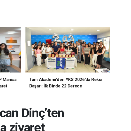
P Manisa
Tam Akademi’den YKS 2026’da Rekor
aret
Başarı: İlk Binde 22 Derece
rcan Dinç’ten
a ziyaret