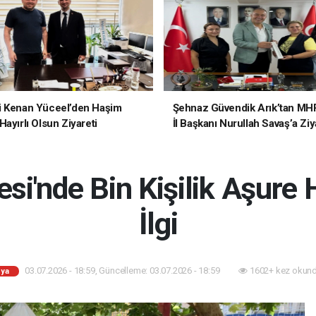
i Kenan Yüceel’den Haşim
Şehnaz Güvendik Arık’tan MH
ayırlı Olsun Ziyareti
İl Başkanı Nurullah Savaş’a Ziy
si'nde Bin Kişilik Aşure
İlgi
03.07.2026 - 18:59, Güncelleme: 03.07.2026 - 18:59
1602+ kez okund
ya