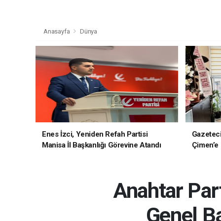
Anasayfa
Dünya
Enes İzci, Yeniden Refah Partisi
Gazetec
Manisa İl Başkanlığı Görevine Atandı
Çimen’e H
Anahtar Part
Genel Ba