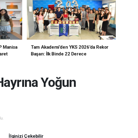
P Manisa
Tam Akademi’den YKS 2026’da Rekor
aret
Başarı: İlk Binde 22 Derece
 Hayrına Yoğun
u.
İlginizi Çekebilir