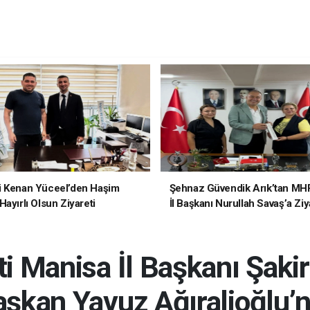
i Kenan Yüceel’den Haşim
Şehnaz Güvendik Arık’tan MH
ayırlı Olsun Ziyareti
İl Başkanı Nurullah Savaş’a Ziy
i Manisa İl Başkanı Şaki
şkan Yavuz Ağıralioğlu’n