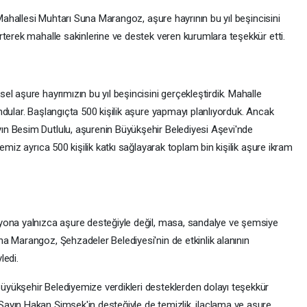
 Mahallesi Muhtarı Suna Marangoz, aşure hayrının bu yıl beşincisini
rterek mahalle sakinlerine ve destek veren kurumlara teşekkür etti.
l aşure hayrımızın bu yıl beşincisini gerçekleştirdik. Mahalle
dular. Başlangıçta 500 kişilik aşure yapmayı planlıyorduk. Ancak
n Besim Dutlulu, aşurenin Büyükşehir Belediyesi Aşevi'nde
emiz ayrıca 500 kişilik katkı sağlayarak toplam bin kişilik aşure ikram
yona yalnızca aşure desteğiyle değil, masa, sandalye ve şemsiye
a Marangoz, Şehzadeler Belediyesi'nin de etkinlik alanının
ledi.
yükşehir Belediyemize verdikleri desteklerden dolayı teşekkür
ayın Hakan Şimşek'in desteğiyle de temizlik, ilaçlama ve aşure