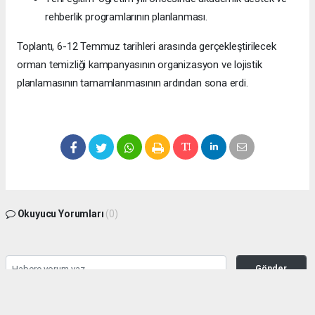
rehberlik programlarının planlanması.
Toplantı, 6-12 Temmuz tarihleri arasında gerçekleştirilecek
orman temizliği kampanyasının organizasyon ve lojistik
planlamasının tamamlanmasının ardından sona erdi.
Okuyucu Yorumları
(0)
Gönder
Yorum yazarak Topluluk Kuralları’nı kabul etmiş bulunuyor ve manisabasin.com
sitesine yaptığınız yorumunuzla ilgili doğrudan veya dolaylı tüm sorumluluğu tek