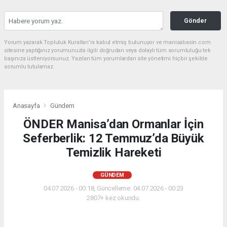
Gönder
Yorum yazarak Topluluk Kuralları’nı kabul etmiş bulunuyor ve manisabasin.com
sitesine yaptığınız yorumunuzla ilgili doğrudan veya dolaylı tüm sorumluluğu tek
başınıza üstleniyorsunuz. Yazılan tüm yorumlardan site yönetimi hiçbir şekilde
sorumlu tutulamaz.
Anasayfa
Gündem
ÖNDER Manisa’dan Ormanlar İçin
Seferberlik: 12 Temmuz’da Büyük
Temizlik Hareketi
GÜNDEM
04.07.2026 - 00:18, Güncelleme: 04.07.2026 - 00:23
2807+ kez okundu.