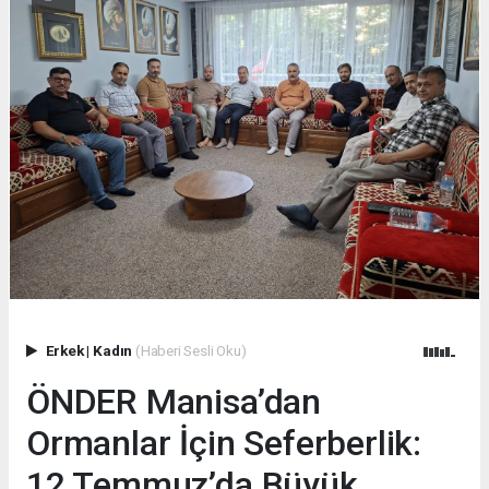
Erkek
|
Kadın
(Haberi Sesli Oku)
ÖNDER Manisa’dan
Ormanlar İçin Seferberlik:
12 Temmuz’da Büyük