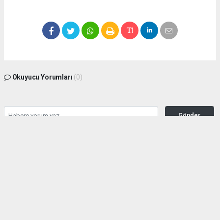
Okuyucu Yorumları
(0)
Gönder
Yorum yazarak Topluluk Kuralları’nı kabul etmiş bulunuyor ve manisabasin.com
sitesine yaptığınız yorumunuzla ilgili doğrudan veya dolaylı tüm sorumluluğu tek
başınıza üstleniyorsunuz. Yazılan tüm yorumlardan site yönetimi hiçbir şekilde
sorumlu tutulamaz.
haber paketi
haber scripti
haber yazılımı