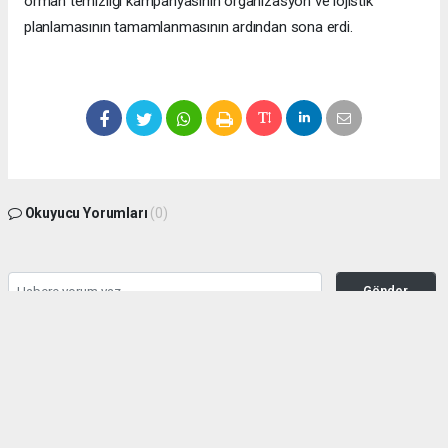
orman temizliği kampanyasının organizasyon ve lojistik
planlamasının tamamlanmasının ardından sona erdi.
Okuyucu Yorumları
(0)
Gönder
Yorum yazarak Topluluk Kuralları’nı kabul etmiş bulunuyor ve manisabasin.com
sitesine yaptığınız yorumunuzla ilgili doğrudan veya dolaylı tüm sorumluluğu tek
başınıza üstleniyorsunuz. Yazılan tüm yorumlardan site yönetimi hiçbir şekilde
sorumlu tutulamaz.