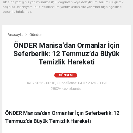
sitesine yaptığınız yorumunuzla ilgili doğrudan veya dolaylı tüm sorumluluğu tek
başınıza üstleniyorsunuz. Yazılan tüm yorumlardan site yönetimi hiçbir şekilde
sorumlu tutulamaz.
Anasayfa
Gündem
ÖNDER Manisa’dan Ormanlar İçin
Seferberlik: 12 Temmuz’da Büyük
Temizlik Hareketi
GÜNDEM
04.07.2026 - 00:18, Güncelleme: 04.07.2026 - 00:23
2802+ kez okundu.
ÖNDER Manisa’dan Ormanlar İçin Seferberlik: 12
Temmuz’da Büyük Temizlik Hareketi