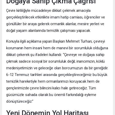
Doğaya Sahip Çıkma Çağrısı
Çevre kirliliğiyle mücadeleye dikkat çekmek amacıyla
gerçekleştirilecek etkinlikte imam hatip camiası, öğrenciler ve
gönüllüler bir araya gelerek ormanlık alanlar, mesire yerleri ve
doğal yaşam alanlarında temizlik çalışması yapacak.
Konuyla ilgili açıklama yapan Başkan Mehmet Turhan, çevreyi
korumanın hem insani hem de manevi bir sorumluluk olduğuna
dikkat çekerek şu ifadeleri kullandı: “Çevreye ve doğaya sahip
çıkmak sadece sosyal bir sorumluluk değil; inancımızın, köklü
medeniyetimizin ve geleceğe olan borcumuzun da bir gereğidir.
6-12 Temmuz tarihleri arasında gerçekleştireceğimiz bu büyük
temizlik hareketiyle hem ormanlarımızı koruyacak hem de
gençlerimizde çevre bilincini kalıcı hale getireceğiz. Tüm
gücümüzle sahada olarak bu önemli farkındalığı eyleme
dönüştüreceğiz.”
Yeni Dönemin Yol Haritası