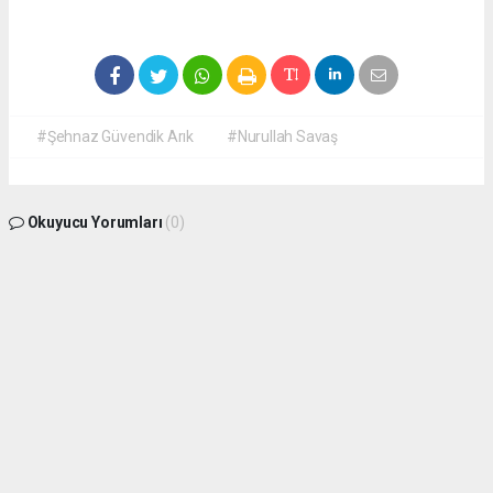
#Şehnaz Güvendik Arık
#Nurullah Savaş
Okuyucu Yorumları
(0)
Gönder
Yorum yazarak Topluluk Kuralları’nı kabul etmiş bulunuyor ve manisabasin.com
sitesine yaptığınız yorumunuzla ilgili doğrudan veya dolaylı tüm sorumluluğu tek
başınıza üstleniyorsunuz. Yazılan tüm yorumlardan site yönetimi hiçbir şekilde
sorumlu tutulamaz.