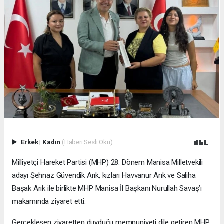
Erkek
|
Kadın
(Haberi Sesli Oku)
Milliyetçi Hareket Partisi (MHP) 28. Dönem Manisa Milletvekili
adayı Şehnaz Güvendik Arık, kızları Havvanur Arık ve Saliha
Başak Arık ile birlikte MHP Manisa İl Başkanı Nurullah Savaş’ı
makamında ziyaret etti.
Gerçekleşen ziyaretten duyduğu memnuniyeti dile getiren MHP