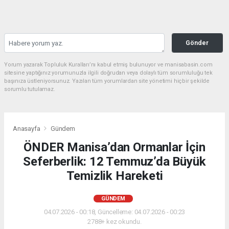
Gönder
Yorum yazarak Topluluk Kuralları’nı kabul etmiş bulunuyor ve manisabasin.com
sitesine yaptığınız yorumunuzla ilgili doğrudan veya dolaylı tüm sorumluluğu tek
başınıza üstleniyorsunuz. Yazılan tüm yorumlardan site yönetimi hiçbir şekilde
sorumlu tutulamaz.
Anasayfa
Gündem
ÖNDER Manisa’dan Ormanlar İçin
Seferberlik: 12 Temmuz’da Büyük
Temizlik Hareketi
GÜNDEM
04.07.2026 - 00:18, Güncelleme: 04.07.2026 - 00:23
2788+ kez okundu.