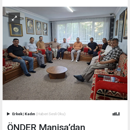
Erkek
|
Kadın
(Haberi Sesli Oku)
ÖNDER Manisa’dan