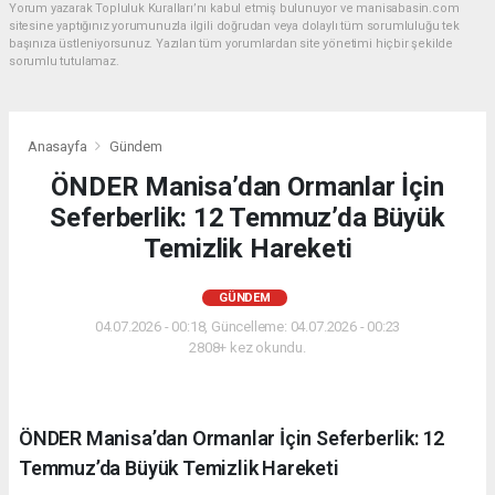
Yorum yazarak Topluluk Kuralları’nı kabul etmiş bulunuyor ve manisabasin.com
sitesine yaptığınız yorumunuzla ilgili doğrudan veya dolaylı tüm sorumluluğu tek
başınıza üstleniyorsunuz. Yazılan tüm yorumlardan site yönetimi hiçbir şekilde
sorumlu tutulamaz.
Anasayfa
Gündem
ÖNDER Manisa’dan Ormanlar İçin
Seferberlik: 12 Temmuz’da Büyük
Temizlik Hareketi
GÜNDEM
04.07.2026 - 00:18, Güncelleme: 04.07.2026 - 00:23
2808+ kez okundu.
ÖNDER Manisa’dan Ormanlar İçin Seferberlik: 12
Temmuz’da Büyük Temizlik Hareketi