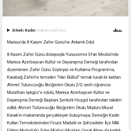
Erkek
|
Kadın
(Haberi Sesli Oku)
Manisa’da 8 Kasım Zafer Günü’ne Anlamlı Ödül
8 Kasım Zafer Günü dolayısıyla Yunusemre İrfan Meclisi’nde
Manisa Azerbaycan Kültür ve Dayanışma Derneği tarafından
düzenlenen Zafer Günü Söyleşisi ve Kutlama Programı’na,
Karabağ Zaferi’ni temsilen “Harı Bülbül” temalı tuvali ile katılan
Ahmet Tütüncüoğlu İlköğretim Okulu 2/G sınıfı öğrencisi
Murathan Işıkgöz’e ödülü, Manisa Azerbaycan Kültür ve
Dayanışma Derneği Başkanı Şentürk Hoşgül tarafından takdim
edildi. Ahmet Tütüncüoğlu İlköğretim Okulu Müdürü Murat
Kavak’ın makamında gerçekleşen buluşmaya; Derneğin Kadın
Kolları Temsilcilerinden Firuze Madatlı ve Şehzadeler İlçe Milli
Eğitim Müdürlüğü Şube Müdürü Müslüm Ünsal Alpay da katıldı.