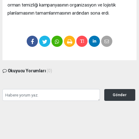
orman temizliği kampanyasının organizasyon ve lojistik
planlamasının tamamlanmasının ardından sona erdi.
Okuyucu Yorumları
(0)
Gönder
Yorum yazarak Topluluk Kuralları’nı kabul etmiş bulunuyor ve manisabasin.com
sitesine yaptığınız yorumunuzla ilgili doğrudan veya dolaylı tüm sorumluluğu tek
başınıza üstleniyorsunuz. Yazılan tüm yorumlardan site yönetimi hiçbir şekilde
sorumlu tutulamaz.