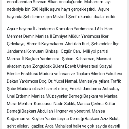
esnaflarından Sevcan Alkan öncülüğünde Muharrem ayı
nedeniyle bin 500 kişilik aşure hayrı gerçekleştirdi, Aşure
hayrında Şehitlerimiz için Mevlid-İ Şerif okundu dualar edildi.
Aşure hayrına İl Jandarma Komutan Yardımcısı J.Alb. Hacı
Mehmet Demir, Manisa İl Emniyet Müdür Yardımcısı İlker
Çetinkaya, Ahmetli Kaymakamı Abdullah Kurt, Şehzadeler İlçe
Jandarma Komutanı Binbaşı Özgür Can, Milli yol partisi
Manisa İl Başkan Yardımcısı Şaban Kahraman, Manisalı
akademisyen Zonguldak Bülent Ecevit Üniversitesi Sosyal
Bilimler Enstitüsü Müdürü ve İnsan ve Toplum Bilimleri Fakültesi
Dekan Yardımcısı Doç. Dr. Yücel Namal, Manisa'ya yıllara Trafik
Şube Müdürü olarak hizmet etmiş Emekli Jandarma Astsubay
Ünal Erdemir, Manisa Müzisyenler Derneği Başkanı ve Manisa
Mesir Mehteri Kurucusu Nadir Saldık, Manisa Çerkes Kültür
Derneği Başkanı Abdullah Hırçıner ve yönetimi, Manisa
Kağızman ve Köyleri Yardımlaşma Derneği Başkanı Aziz Bulut,
şehit aileleri, gaziler, Arda Mahallesi halkı ve çok sayıda davetli