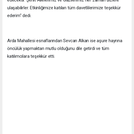
edecektir. Şehit Ailelerimiz ve Gazilerimiz her zaman bizlere
ulaşabilirler. Etkinliğimize katılan tüm davetlilerimize teşekkür
ederim" dedi.
Arda Mahallesi esnaflarından Sevcan Alkan ise aşure hayrına
öncülük yapmaktan mutlu olduğunu dile getirdi ve tüm
katılımcılara teşekkür etti.