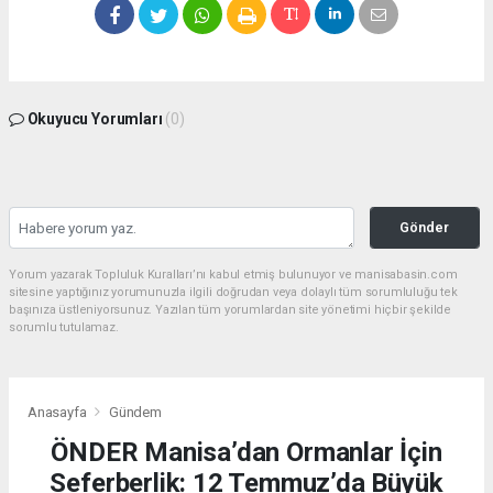
Okuyucu Yorumları
(0)
Gönder
Yorum yazarak Topluluk Kuralları’nı kabul etmiş bulunuyor ve manisabasin.com
sitesine yaptığınız yorumunuzla ilgili doğrudan veya dolaylı tüm sorumluluğu tek
başınıza üstleniyorsunuz. Yazılan tüm yorumlardan site yönetimi hiçbir şekilde
sorumlu tutulamaz.
Anasayfa
Gündem
ÖNDER Manisa’dan Ormanlar İçin
Seferberlik: 12 Temmuz’da Büyük