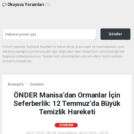
Okuyucu Yorumları
(0)
Gönder
Yorum yazarak Topluluk Kuralları’nı kabul etmiş bulunuyor ve manisabasin.com
sitesine yaptığınız yorumunuzla ilgili doğrudan veya dolaylı tüm sorumluluğu tek
başınıza üstleniyorsunuz. Yazılan tüm yorumlardan site yönetimi hiçbir şekilde
sorumlu tutulamaz.
Anasayfa
Gündem
ÖNDER Manisa’dan Ormanlar İçin
Seferberlik: 12 Temmuz’da Büyük
Temizlik Hareketi
GÜNDEM
04.07.2026 - 00:18, Güncelleme: 04.07.2026 - 00:23