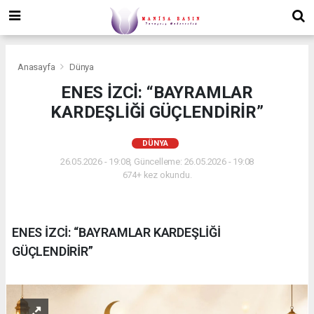
Anasayfa
Dünya
ENES İZCİ: “BAYRAMLAR
KARDEŞLİĞİ GÜÇLENDİRİR”
DÜNYA
26.05.2026 - 19:08, Güncelleme: 26.05.2026 - 19:08
674+ kez okundu.
ENES İZCİ: “BAYRAMLAR KARDEŞLİĞİ
GÜÇLENDİRİR”