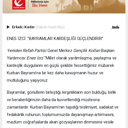
Erkek
|
Kadın
(Haberi Sesli Oku)
ENES İZCİ: “BAYRAMLAR KARDEŞLİĞİ GÜÇLENDİRİR”
Yeniden Refah Partisi
Genel Merkez
Gençlik Kolları
Başkan
Yardımcısı
Enes İzci
"Millet olarak yardımlaşma, paylaşma ve
kardeşlik duygularını en güçlü şekilde hissettiğimiz mübarek
Kurban Bayramı’na bir kez daha kavuşmanın huzur ve
mutluluğunu yaşıyoruz.
Bayramlar; gönüllerin birleştiği, kırgınlıkların son bulduğu, birlik
ve beraberliğimizin daha da kuvvetlendiği müstesna
zamanlardır. Kurban Bayramı’nın taşıdığı teslimiyet, sadakat ve
fedakârlık ruhunun; toplumumuzda dayanışmayı artırmasını,
mazlum coğrafyalarda akan gözyaşlarının dinmesine vesile