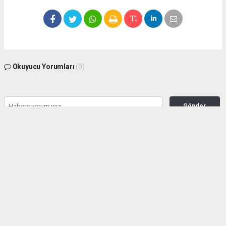
Okuyucu Yorumları
(0)
Gönder
Yorum yazarak Topluluk Kuralları’nı kabul etmiş bulunuyor ve manisabasin.com
sitesine yaptığınız yorumunuzla ilgili doğrudan veya dolaylı tüm sorumluluğu tek
başınıza üstleniyorsunuz. Yazılan tüm yorumlardan site yönetimi hiçbir şekilde
sorumlu tutulamaz.
haber paketi
haber scripti
haber yazılımı
Tüm hakları saklı tutulmaktadır.Copyright 2026©