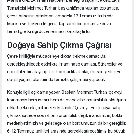
Manisa ÖNDER İmam Hatipliler Derneği Başkanı ve ÖNDER İl
Temsilcisi Mehmet Turhan başkanlığında yapılan toplantıda,
çevre bilincinin artırılması amacıyla 12 Temmuz tarihinde
Manisa ve ilçelerinde geniş kapsamlı bir orman ve çevre
temizliği etkinliği düzenlenmesi kararlaştırıldı.
Doğaya Sahip Çıkma Çağrısı
Çevre kirliliğiyle mücadeleye dikkat çekmek amacıyla
gerçekleştirilecek etkinlikte imam hatip camiası, öğrenciler ve
gönüllüler bir araya gelerek ormanlık alanlar, mesire yerleri ve
doğal yaşam alanlarında temizlik çalışması yapacak.
Konuyla ilgili açıklama yapan Başkan Mehmet Turhan, çevreyi
korumanın hem insani hem de manevi bir sorumluluk olduğuna
dikkat çekerek şu ifadeleri kullandı: “Çevreye ve doğaya sahip
çıkmak sadece sosyal bir sorumluluk değil; inancımızın, köklü
medeniyetimizin ve geleceğe olan borcumuzun da bir gereğidir.
6-12 Temmuz tarihleri arasında gerçekleştireceğimiz bu büyük