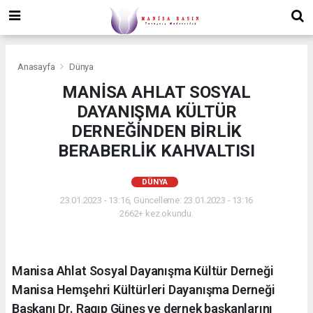
Anasayfa
Dünya
MANİSA AHLAT SOSYAL
DAYANIŞMA KÜLTÜR
DERNEĞİNDEN BİRLİK
BERABERLİK KAHVALTISI
DÜNYA
23.01.2023 - 13:16, Güncelleme: 23.01.2023 - 13:16
2662+ kez okundu.
Manisa Ahlat Sosyal Dayanışma Kültür Derneği
Manisa Hemşehri Kültürleri Dayanışma Derneği
Başkanı Dr. Ragıp Güneş ve dernek başkanlarını