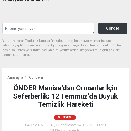
Gönder
Yorum yazarak Topluluk Kuralları’nı kabul etmiş bulunuyor ve manisabasin.com
sitesine yaptığınız yorumunuzla ilgili doğrudan veya dolaylı tüm sorumluluğu tek
başınıza üstleniyorsunuz. Yazılan tüm yorumlardan site yönetimi hiçbir şekilde
sorumlu tutulamaz.
Anasayfa
Gündem
ÖNDER Manisa’dan Ormanlar İçin
Seferberlik: 12 Temmuz’da Büyük
Temizlik Hareketi
GÜNDEM
04.07.2026 - 00:18, Güncelleme: 04.07.2026 - 00:23
2813+ kez okundu.