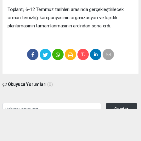
Toplantı, 6-12 Temmuz tarihleri arasında gerçekleştirilecek
orman temizliği kampanyasının organizasyon ve lojistik
planlamasının tamamlanmasının ardından sona erdi.
Okuyucu Yorumları
(0)
Gönder
Yorum yazarak Topluluk Kuralları’nı kabul etmiş bulunuyor ve manisabasin.com
sitesine yaptığınız yorumunuzla ilgili doğrudan veya dolaylı tüm sorumluluğu tek
başınıza üstleniyorsunuz. Yazılan tüm yorumlardan site yönetimi hiçbir şekilde
sorumlu tutulamaz.