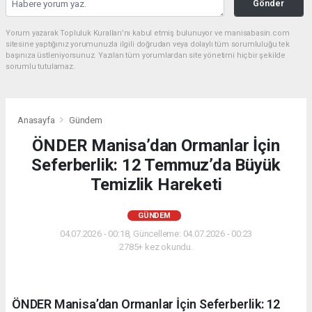
Gönder
Yorum yazarak Topluluk Kuralları’nı kabul etmiş bulunuyor ve manisabasin.com
sitesine yaptığınız yorumunuzla ilgili doğrudan veya dolaylı tüm sorumluluğu tek
başınıza üstleniyorsunuz. Yazılan tüm yorumlardan site yönetimi hiçbir şekilde
sorumlu tutulamaz.
Anasayfa
Gündem
ÖNDER Manisa’dan Ormanlar İçin
Seferberlik: 12 Temmuz’da Büyük
Temizlik Hareketi
GÜNDEM
04.07.2026 - 00:18, Güncelleme: 04.07.2026 - 00:23
2785+ kez okundu.
ÖNDER Manisa’dan Ormanlar İçin Seferberlik: 12