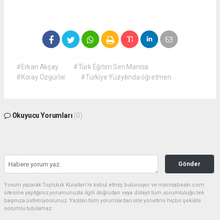
#Erkan Akçay
#Türk Eğitim Sen Manisa
#Koray Özgürler
#Türkiye Yüzyılında öğretmen
Okuyucu Yorumları
(0)
Gönder
Yorum yazarak Topluluk Kuralları’nı kabul etmiş bulunuyor ve manisabasin.com
sitesine yaptığınız yorumunuzla ilgili doğrudan veya dolaylı tüm sorumluluğu tek
başınıza üstleniyorsunuz. Yazılan tüm yorumlardan site yönetimi hiçbir şekilde
sorumlu tutulamaz.