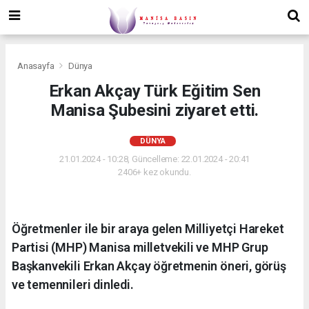
Anasayfa
Dünya
Erkan Akçay Türk Eğitim Sen
Manisa Şubesini ziyaret etti.
DÜNYA
21.01.2024 - 10:28, Güncelleme: 22.01.2024 - 20:41
2406+ kez okundu.
Öğretmenler ile bir araya gelen Milliyetçi Hareket
Partisi (MHP) Manisa milletvekili ve MHP Grup
Başkanvekili Erkan Akçay öğretmenin öneri, görüş
ve temennileri dinledi.