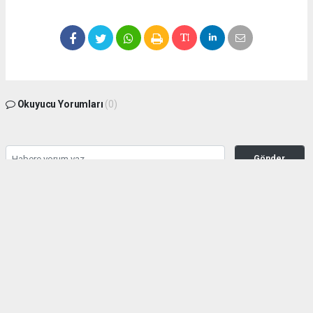
Okuyucu Yorumları
(0)
Gönder
Yorum yazarak Topluluk Kuralları’nı kabul etmiş bulunuyor ve manisabasin.com
sitesine yaptığınız yorumunuzla ilgili doğrudan veya dolaylı tüm sorumluluğu tek
başınıza üstleniyorsunuz. Yazılan tüm yorumlardan site yönetimi hiçbir şekilde
sorumlu tutulamaz.
haber paketi
haber scripti
haber yazılımı