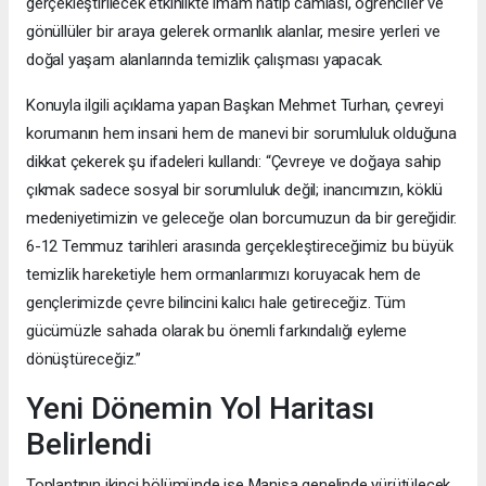
gerçekleştirilecek etkinlikte imam hatip camiası, öğrenciler ve
gönüllüler bir araya gelerek ormanlık alanlar, mesire yerleri ve
doğal yaşam alanlarında temizlik çalışması yapacak.
Konuyla ilgili açıklama yapan Başkan Mehmet Turhan, çevreyi
korumanın hem insani hem de manevi bir sorumluluk olduğuna
dikkat çekerek şu ifadeleri kullandı: “Çevreye ve doğaya sahip
çıkmak sadece sosyal bir sorumluluk değil; inancımızın, köklü
medeniyetimizin ve geleceğe olan borcumuzun da bir gereğidir.
6-12 Temmuz tarihleri arasında gerçekleştireceğimiz bu büyük
temizlik hareketiyle hem ormanlarımızı koruyacak hem de
gençlerimizde çevre bilincini kalıcı hale getireceğiz. Tüm
gücümüzle sahada olarak bu önemli farkındalığı eyleme
dönüştüreceğiz.”
Yeni Dönemin Yol Haritası
Belirlendi
Toplantının ikinci bölümünde ise Manisa genelinde yürütülecek