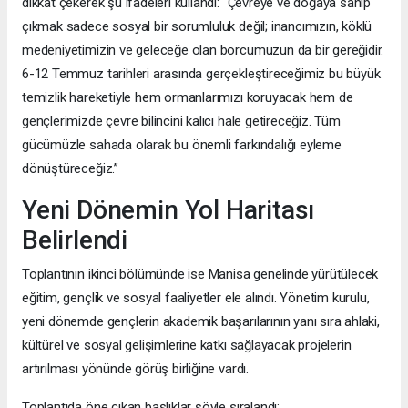
dikkat çekerek şu ifadeleri kullandı: “Çevreye ve doğaya sahip
çıkmak sadece sosyal bir sorumluluk değil; inancımızın, köklü
medeniyetimizin ve geleceğe olan borcumuzun da bir gereğidir.
6-12 Temmuz tarihleri arasında gerçekleştireceğimiz bu büyük
temizlik hareketiyle hem ormanlarımızı koruyacak hem de
gençlerimizde çevre bilincini kalıcı hale getireceğiz. Tüm
gücümüzle sahada olarak bu önemli farkındalığı eyleme
dönüştüreceğiz.”
Yeni Dönemin Yol Haritası
Belirlendi
Toplantının ikinci bölümünde ise Manisa genelinde yürütülecek
eğitim, gençlik ve sosyal faaliyetler ele alındı. Yönetim kurulu,
yeni dönemde gençlerin akademik başarılarının yanı sıra ahlaki,
kültürel ve sosyal gelişimlerine katkı sağlayacak projelerin
artırılması yönünde görüş birliğine vardı.
Toplantıda öne çıkan başlıklar şöyle sıralandı: