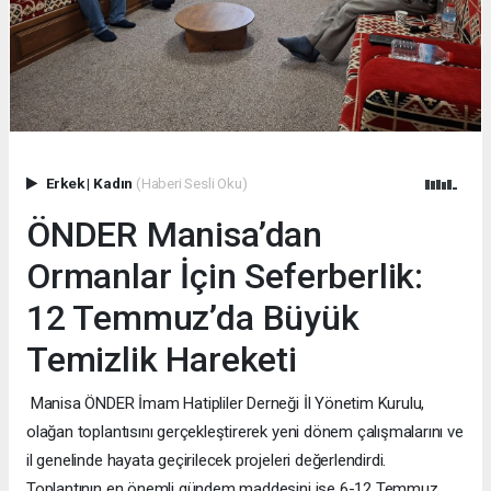
Erkek
|
Kadın
(Haberi Sesli Oku)
ÖNDER Manisa’dan
Ormanlar İçin Seferberlik:
12 Temmuz’da Büyük
Temizlik Hareketi
Manisa ÖNDER İmam Hatipliler Derneği İl Yönetim Kurulu,
olağan toplantısını gerçekleştirerek yeni dönem çalışmalarını ve
il genelinde hayata geçirilecek projeleri değerlendirdi.
Toplantının en önemli gündem maddesini ise 6-12 Temmuz