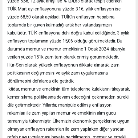
yüzde 5,68, 12 aylık artışı ise %124,63 olarak tespit ederken,
TÜİK Mart ayı enflasyonunu yüzde 3,16, yıllık enflasyon ise
yüzde 68,50 olarak açıkladı. TÜİK'in enflasyon hesabına
toplumda bir güven kalmadığı artık her vatandaşımızın
kabulüdür. TÜİK enflasyonu dahi doğru kabul edildiğinde, 3 aylık
enflasyon toplamının yüzde 15,06 olduğu görülmektedir. Bu
durumda memur ve memur emeklisine 1 Ocak 2024 itibarıyla
verilen yüzde 15'lik zam tam olarak erimiş görünmektedir.
Hür-Sen olarak, yüksek enflasyonun dikkate alınarak, zam
politikasının değişmesini ve aylık zam uygulamasına
dönülmesini defalarca dile getirdik.
İktidar, memur ve emeklinin tüm taleplerine kulaklarını tıkayarak,
kemer sıkma politikasına devam edeceğini, çekinmeden sürekli
dile getirmektedir. Yıllardır, manipüle edilmiş enflasyon
rakamları ile zam yapılan memur ve emeklinin alım gücü
tamamıyla tükenmiştir. Ülkemizin ekonomik gerçeklerine uygun
olmayan enflasyon rakamları ile zam yapılırken diğer yandan
refah payı uygulaması hayata geçirilmemiş, memur ve emekli