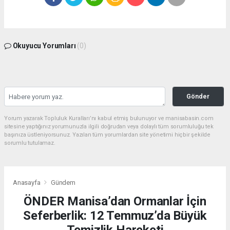
Okuyucu Yorumları
(0)
Gönder
Yorum yazarak Topluluk Kuralları’nı kabul etmiş bulunuyor ve manisabasin.com
sitesine yaptığınız yorumunuzla ilgili doğrudan veya dolaylı tüm sorumluluğu tek
başınıza üstleniyorsunuz. Yazılan tüm yorumlardan site yönetimi hiçbir şekilde
sorumlu tutulamaz.
Anasayfa
Gündem
ÖNDER Manisa’dan Ormanlar İçin
Seferberlik: 12 Temmuz’da Büyük
Temizlik Hareketi