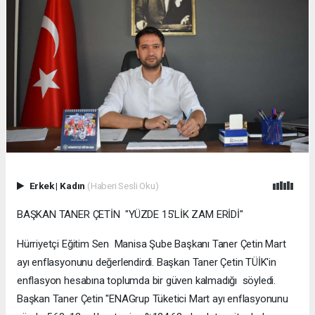
Erkek
|
Kadın
(Haberi Sesli Oku)
BAŞKAN TANER ÇETİN "YÜZDE 15'LİK ZAM ERİDİ"
Hürriyetçi Eğitim Sen Manisa Şube Başkanı Taner Çetin Mart
ayı enflasyonunu değerlendirdi. Başkan Taner Çetin TÜİK'in
enflasyon hesabına toplumda bir güven kalmadığı söyledi.
Başkan Taner Çetin "ENAGrup Tüketici Mart ayı enflasyonunu