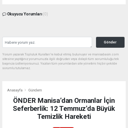
Okuyucu Yorumları
(0)
Gönder
Yorum yazarak Topluluk Kuralları’nı kabul etmiş bulunuyor ve manisabasin.com
sitesine yaptığınız yorumunuzla ilgili doğrudan veya dolaylı tüm sorumluluğu tek
başınıza üstleniyorsunuz. Yazılan tüm yorumlardan site yönetimi hiçbir şekilde
sorumlu tutulamaz.
Anasayfa
Gündem
ÖNDER Manisa’dan Ormanlar İçin
Seferberlik: 12 Temmuz’da Büyük
Temizlik Hareketi