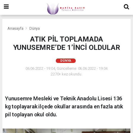
Anasayfa
Dünya
ATIK PİL TOPLAMADA
YUNUSEMRE’DE 1’İNCİ OLDULAR
DÜNYA
06.06.2022 - 19:04, Güncelleme: 06.06.2022 - 19:04
2270+ kez okundu.
Yunusemre Mesleki ve Teknik Anadolu Lisesi 136
kg toplayarak ilçede okullar arasında en fazla atık
pil toplayan okul oldu.