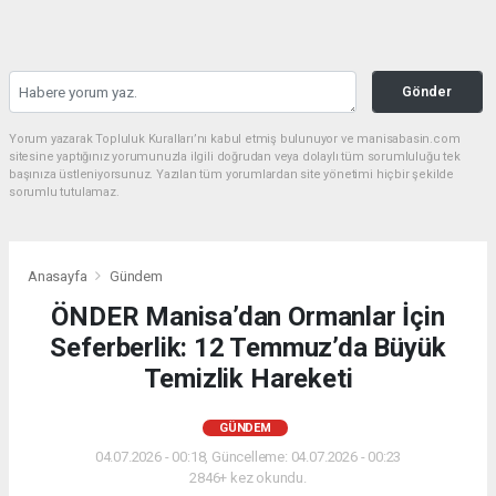
Gönder
Yorum yazarak Topluluk Kuralları’nı kabul etmiş bulunuyor ve manisabasin.com
sitesine yaptığınız yorumunuzla ilgili doğrudan veya dolaylı tüm sorumluluğu tek
başınıza üstleniyorsunuz. Yazılan tüm yorumlardan site yönetimi hiçbir şekilde
sorumlu tutulamaz.
Anasayfa
Gündem
ÖNDER Manisa’dan Ormanlar İçin
Seferberlik: 12 Temmuz’da Büyük
Temizlik Hareketi
GÜNDEM
04.07.2026 - 00:18, Güncelleme: 04.07.2026 - 00:23
2846+ kez okundu.