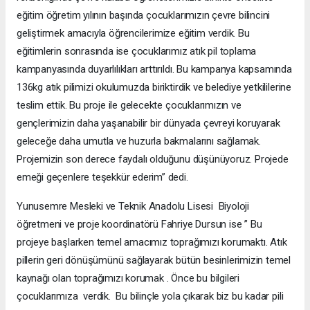
eğitim öğretim yılının başında çocuklarımızın çevre bilincini
geliştirmek amacıyla öğrencilerimize eğitim verdik. Bu
eğitimlerin sonrasında ise çocuklarımız atık pil toplama
kampanyasında duyarlılıkları arttırıldı. Bu kampanya kapsamında
136kg atık pilimizi okulumuzda biriktirdik ve belediye yetkililerine
teslim ettik. Bu proje ile gelecekte çocuklarımızın ve
gençlerimizin daha yaşanabilir bir dünyada çevreyi koruyarak
geleceğe daha umutla ve huzurla bakmalarını sağlamak.
Projemizin son derece faydalı olduğunu düşünüyoruz. Projede
emeği geçenlere teşekkür ederim” dedi.
Yunusemre Mesleki ve Teknik Anadolu Lisesi Biyoloji
öğretmeni ve proje koordinatörü Fahriye Dursun ise ” Bu
projeye başlarken temel amacımız toprağımızı korumaktı. Atık
pillerin geri dönüşümünü sağlayarak bütün besinlerimizin temel
kaynağı olan toprağımızı korumak . Önce bu bilgileri
çocuklarımıza verdik. Bu bilinçle yola çıkarak biz bu kadar pili