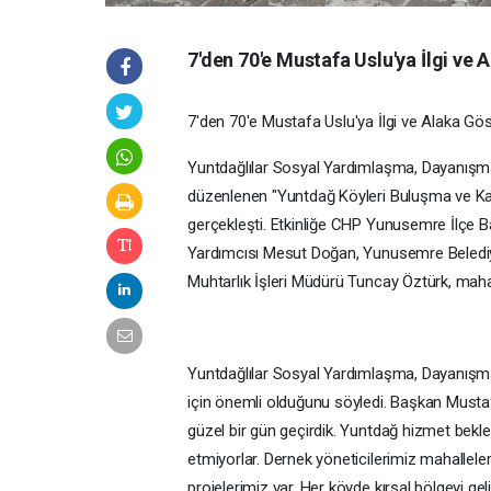
7'den 70'e Mustafa Uslu'ya İlgi ve 
7'den 70'e Mustafa Uslu'ya İlgi ve Alaka Göst
Yuntdağlılar Sosyal Yardımlaşma, Dayanış
düzenlenen "Yuntdağ Köyleri Buluşma ve Ka
gerçekleşti. Etkinliğe CHP Yunusemre İlçe 
Yardımcısı Mesut Doğan, Yunusemre Belediye
Muhtarlık İşleri Müdürü Tuncay Öztürk, mahal
Yuntdağlılar Sosyal Yardımlaşma, Dayanışm
için önemli olduğunu söyledi. Başkan Mustaf
güzel bir gün geçirdik. Yuntdağ hizmet bekl
etmiyorlar. Dernek yöneticilerimiz mahalleler
projelerimiz var. Her köyde kırsal bölgeyi gel