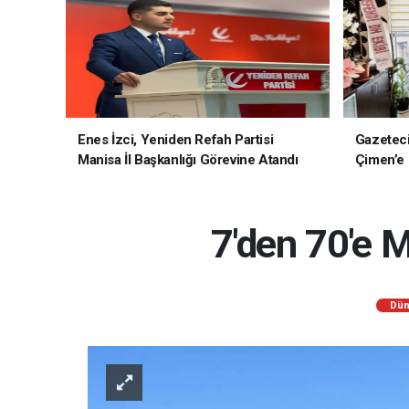
Enes İzci, Yeniden Refah Partisi
Gazetec
Manisa İl Başkanlığı Görevine Atandı
Çimen’e H
7'den 70'e M
Dün