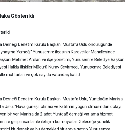
Alaka Gösterildi
erildi
ma Derneği Denetim Kurulu Başkanı Mustafa Uslu öncülüğünde
ynaşma Yemeği" Yunusemre ilçesinin Karaveliler Mahallesinde
Başkanı Mehmet Arslan ve ilçe yönetimi, Yunusemre Belediye Başkan
si Halkla İlişkiler Müdürü Nuray Çevirmeci, Yunusemre Belediyesi
le muhtarları ve çok sayıda vatandaş katıldı.
a Derneği Denetim Kurulu Başkanı Mustafa Uslu, Yuntdağ'ın Manisa
a Uslu, "Hava güneşli olması ve katılımın yoğun olmasından dolayı
eyen bir yer. Manisa'da 2 adet Yuntdağ derneği var ama hizmet
imize gelip insanlar ile iletişim kurmuyorlar. Geleceğe yönelik
iştirici bir dernek ve bu dernekleri bir araya getirip Yunusemre