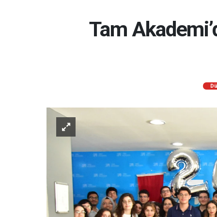
Tam Akademi’d
Dü