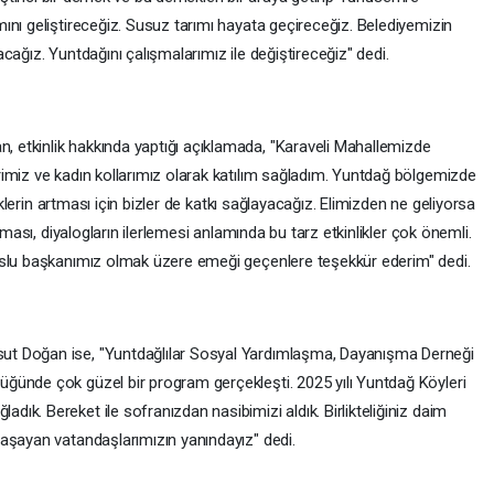
ını geliştireceğiz. Susuz tarımı hayata geçireceğiz. Belediyemizin
cağız. Yuntdağını çalışmalarımız ile değiştireceğiz" dedi.
etkinlik hakkında yaptığı açıklamada, "Karaveli Mahallemizde
imiz ve kadın kollarımız olarak katılım sağladım. Yuntdağ bölgemizde
liklerin artması için bizler de katkı sağlayacağız. Elimizden ne geliyorsa
ıması, diyalogların ilerlemesi anlamında bu tarz etkinlikler çok önemli.
Uslu başkanımız olmak üzere emeği geçenlere teşekkür ederim" dedi.
t Doğan ise, "Yuntdağlılar Sosyal Yardımlaşma, Dayanışma Derneği
ğünde çok güzel bir program gerçekleşti. 2025 yılı Yuntdağ Köyleri
k. Bereket ile sofranızdan nasibimizi aldık. Birlikteliğiniz daim
aşayan vatandaşlarımızın yanındayız" dedi.