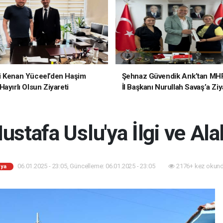
i Kenan Yüceel’den Haşim
Şehnaz Güvendik Arık’tan MH
ayırlı Olsun Ziyareti
İl Başkanı Nurullah Savaş’a Ziy
ustafa Uslu'ya İlgi ve Ala
06.01.2025 - 23:05, Güncelleme: 06.01.2025 - 23:05
2176+ kez okund
ya