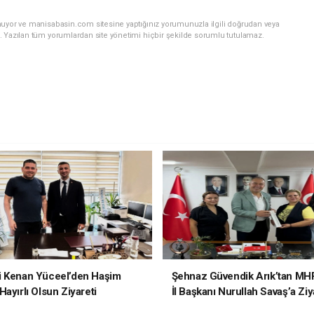
nuyor ve manisabasin.com sitesine yaptığınız yorumunuzla ilgili doğrudan veya
. Yazılan tüm yorumlardan site yönetimi hiçbir şekilde sorumlu tutulamaz.
i Kenan Yüceel’den Haşim
Şehnaz Güvendik Arık’tan MH
ayırlı Olsun Ziyareti
İl Başkanı Nurullah Savaş’a Ziy