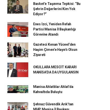
Basket’e Taşınma Tepkisi: “Bu
Şehrin Değerlerini Kim Yok
Ediyor?”
Enes İzci, Yeniden Refah
Partisi Manisa İl Başkanlığı
Görevine Atandı
Gazeteci Kenan Yüceel’den
Haşim Çimen’e Hayırlı Olsun
Ziyareti
OKULLARA MESCİT KARARI
MANİSA’DA DA UYGULANSIN
Manisa Ahlatlılar Ahlat’da
Kahvaltıda Buluştu
Şehnaz Güvendik Arık’tan
MHP Manisa İl Başkanı