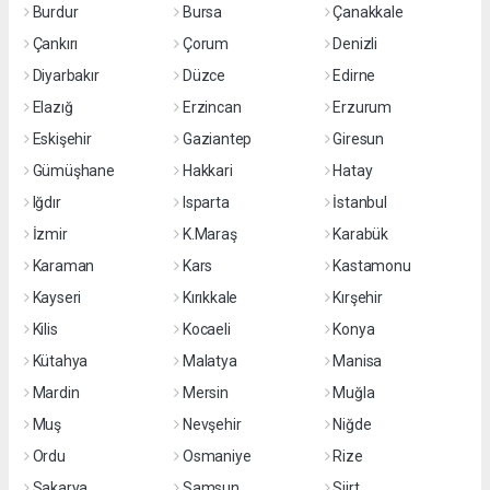
Burdur
Bursa
Çanakkale
Çankırı
Çorum
Denizli
Diyarbakır
Düzce
Edirne
Elazığ
Erzincan
Erzurum
Eskişehir
Gaziantep
Giresun
Gümüşhane
Hakkari
Hatay
Iğdır
Isparta
İstanbul
İzmir
K.Maraş
Karabük
Karaman
Kars
Kastamonu
Kayseri
Kırıkkale
Kırşehir
Kilis
Kocaeli
Konya
Kütahya
Malatya
Manisa
Mardin
Mersin
Muğla
Muş
Nevşehir
Niğde
Ordu
Osmaniye
Rize
Sakarya
Samsun
Siirt