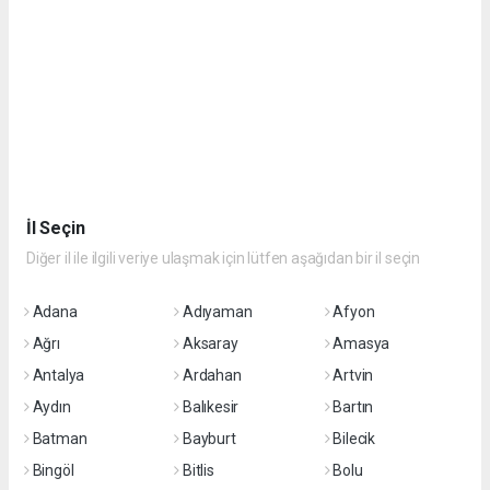
İl Seçin
Diğer il ile ilgili veriye ulaşmak için lütfen aşağıdan bir il seçin
Adana
Adıyaman
Afyon
Ağrı
Aksaray
Amasya
Antalya
Ardahan
Artvin
Aydın
Balıkesir
Bartın
Batman
Bayburt
Bilecik
Bingöl
Bitlis
Bolu