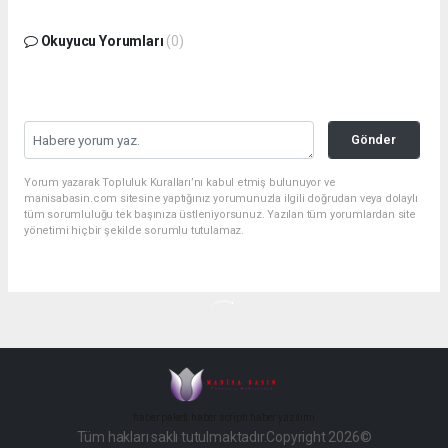
Okuyucu Yorumları
(0)
Gönder
Yorum yazarak Topluluk Kuralları’nı kabul etmiş bulunuyor ve
manisabasin.com sitesine yaptığınız yorumunuzla ilgili doğrudan veya dolaylı
tüm sorumluluğu tek başınıza üstleniyorsunuz. Yazılan tüm yorumlardan site
yönetimi hiçbir şekilde sorumlu tutulamaz.
haber paketi
haber scripti
haber yazılımı
Tüm hakları saklı tutulmaktadır.Copyright 2026©