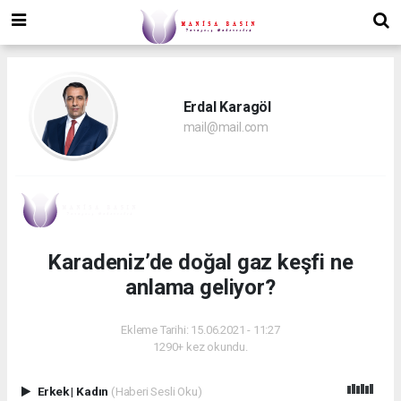
Erdal Karagöl
mail@mail.com
Karadeniz’de doğal gaz keşfi ne
anlama geliyor?
Ekleme Tarihi: 15.06.2021 - 11:27
1290+ kez okundu.
Erkek
|
Kadın
(Haberi Sesli Oku)