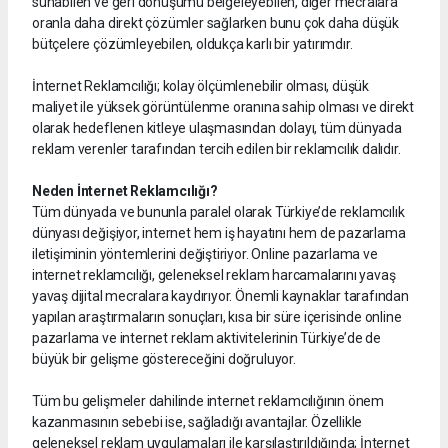
sunabilen ve geri dönüşümü belgeleyebilen, diğer mecralara
oranla daha direkt çözümler sağlarken bunu çok daha düşük
bütçelere çözümleyebilen, oldukça karlı bir yatırımdır.
İnternet Reklamcılığı; kolay ölçümlenebilir olması, düşük
maliyet ile yüksek görüntülenme oranına sahip olması ve direkt
olarak hedeflenen kitleye ulaşmasından dolayı, tüm dünyada
reklam verenler tarafından tercih edilen bir reklamcılık dalıdır.
Neden İnternet Reklamcılığı?
Tüm dünyada ve bununla paralel olarak Türkiye’de reklamcılık
dünyası değişiyor, internet hem iş hayatını hem de pazarlama
iletişiminin yöntemlerini değiştiriyor. Online pazarlama ve
internet reklamcılığı, geleneksel reklam harcamalarını yavaş
yavaş dijital mecralara kaydırıyor. Önemli kaynaklar tarafından
yapılan araştırmaların sonuçları, kısa bir süre içerisinde online
pazarlama ve internet reklam aktivitelerinin Türkiye’de de
büyük bir gelişme göstereceğini doğruluyor.
Tüm bu gelişmeler dahilinde internet reklamcılığının önem
kazanmasının sebebi ise, sağladığı avantajlar. Özellikle
geleneksel reklam uygulamaları ile karşılaştırıldığında; İnternet