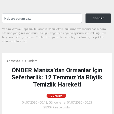
Gönder
Yorum yazarak Topluluk Kuralları’nı kabul etmiş bulunuyor ve manisabasin.com
sitesine yaptığınız yorumunuzla ilgili doğrudan veya dolaylı tüm sorumluluğu tek
başınıza üstleniyorsunuz. Yazılan tüm yorumlardan site yönetimi hiçbir şekilde
sorumlu tutulamaz.
Anasayfa
Gündem
ÖNDER Manisa’dan Ormanlar İçin
Seferberlik: 12 Temmuz’da Büyük
Temizlik Hareketi
GÜNDEM
04.07.2026 - 00:18, Güncelleme: 04.07.2026 - 00:23
2830+ kez okundu.