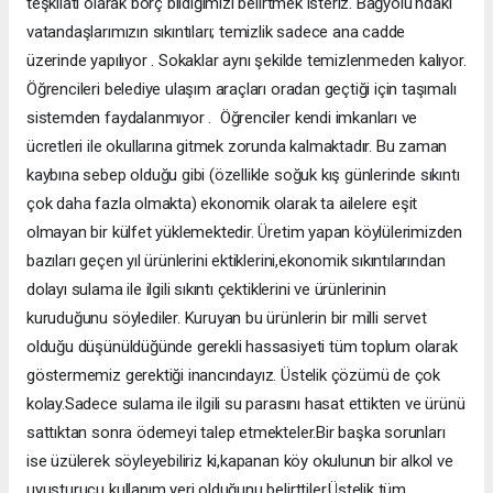
teşkilatı olarak borç bildiğimizi belirtmek isteriz. Bağyolu'ndaki
vatandaşlarımızın sıkıntıları; temizlik sadece ana cadde
üzerinde yapılıyor . Sokaklar aynı şekilde temizlenmeden kalıyor.
Öğrencileri belediye ulaşım araçları oradan geçtiği için taşımalı
sistemden faydalanmıyor . Öğrenciler kendi imkanları ve
ücretleri ile okullarına gitmek zorunda kalmaktadır. Bu zaman
kaybına sebep olduğu gibi (özellikle soğuk kış günlerinde sıkıntı
çok daha fazla olmakta) ekonomik olarak ta ailelere eşit
olmayan bir külfet yüklemektedir. Üretim yapan köylülerimizden
bazıları geçen yıl ürünlerini ektiklerini,ekonomik sıkıntılarından
dolayı sulama ile ilgili sıkıntı çektiklerini ve ürünlerinin
kuruduğunu söylediler. Kuruyan bu ürünlerin bir milli servet
olduğu düşünüldüğünde gerekli hassasiyeti tüm toplum olarak
göstermemiz gerektiği inancındayız. Üstelik çözümü de çok
kolay.Sadece sulama ile ilgili su parasını hasat ettikten ve ürünü
sattıktan sonra ödemeyi talep etmekteler.Bir başka sorunları
ise üzülerek söyleyebiliriz ki,kapanan köy okulunun bir alkol ve
uyuşturucu kullanım yeri olduğunu belirttiler.Üstelik tüm