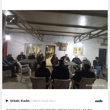
Erkek
|
Kadın
(Haberi Sesli Oku)