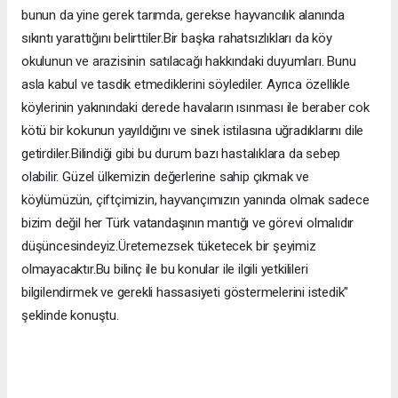
bunun da yine gerek tarımda, gerekse hayvancılık alanında
sıkıntı yarattığını belirttiler.Bir başka rahatsızlıkları da köy
okulunun ve arazisinin satılacağı hakkındaki duyumları. Bunu
asla kabul ve tasdik etmediklerini söylediler. Ayrıca özellikle
köylerinin yakınındaki derede havaların ısınması ile beraber cok
kötü bir kokunun yayıldığını ve sinek istilasına uğradıklarını dile
getirdiler.Bilindiği gibi bu durum bazı hastalıklara da sebep
olabilir. Güzel ülkemizin değerlerine sahip çıkmak ve
köylümüzün, çiftçimizin, hayvançımızın yanında olmak sadece
bizim değil her Türk vatandaşının mantığı ve görevi olmalıdır
düşüncesindeyiz.Üretemezsek tüketecek bir şeyimiz
olmayacaktır.Bu bilinç ile bu konular ile ilgili yetkilileri
bilgilendirmek ve gerekli hassasiyeti göstermelerini istedik"
şeklinde konuştu.