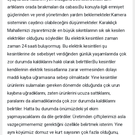
artıklarını orada bırakmaları da cabası.Bu konuyla ilgili emniyet
güçlerinden ve yerel yönetimden yardım beklemekteler.Kamera
sisteminin caydırıcı olabileceğini düşünmekteler. Karakılıçlı
Mahallemizi ziyaretimizde en büyük sıkıntılarının sık sık kesilen
elektrikler olduğunu söylediler. Bu elektrik kesintileri zaman
zaman 24 saati buluyormuş. Bu elektrik kesintileri şu
kesintilerine de sebebiyet verdiğinden günlük yaşamlarında çok
zor durumda kaldıklarını haklı olarak belirttiler.Bu kesintiler
kendilerinin elektrik tesisatlarına zarar vermesinden dolayı
maddi kayba uğramasına sebep olmaktadır. Yine kesintiler
ürünlerini sulamaları gereken dönemde olduğunda çok urun
kaybına uğradıklarını, zaten ürünlerini ucuza sattıklarını,
paralarını da alamadiklarinda çok zor durumda kaldıklarını
belirtiler. Hatta bu durumda önümüzdeki yıl ekim
yapmayacaklarını da dile getirdiler. Üretimden çiftçilerimizi asla
vazgeçirmememiz gerektiğini özellikle belirtmek isterim. Yine
aynı köyümüz domuz ve kurt sayısının çok fazla olduğunu,