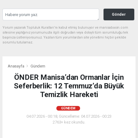
Gönder
Yorum yazarak Topluluk Kuralları’nı kabul etmiş bulunuyor ve manisabasin.com
sitesine yaptığınız yorumunuzla ilgili doğrudan veya dolaylı tüm sorumluluğu tek
başınıza üstleniyorsunuz. Yazılan tüm yorumlardan site yönetimi hiçbir şekilde
sorumlu tutulamaz.
Anasayfa
Gündem
ÖNDER Manisa’dan Ormanlar İçin
Seferberlik: 12 Temmuz’da Büyük
Temizlik Hareketi
GÜNDEM
04.07.2026 - 00:18, Güncelleme: 04.07.2026 - 00:23
2763+ kez okundu.