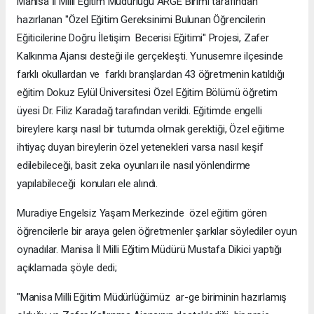
Manisa İl Milli Eğitim Müdürlüğü ARGE Birimi tarafından
hazırlanan ''Özel Eğitim Gereksinimi Bulunan Öğrencilerin
Eğiticilerine Doğru İletişim Becerisi Eğitimi'' Projesi, Zafer
Kalkınma Ajansı desteği ile gerçekleşti. Yunusemre ilçesinde
farklı okullardan ve farklı branşlardan 43 öğretmenin katıldığı
eğitim Dokuz Eylül Üniversitesi Özel Eğitim Bölümü öğretim
üyesi Dr. Filiz Karadağ tarafından verildi. Eğitimde engelli
bireylere karşı nasıl bir tutumda olmak gerektiği, Özel eğitime
ihtiyaç duyan bireylerin özel yetenekleri varsa nasıl keşif
edilebileceği, basit zeka oyunları ile nasıl yönlendirme
yapılabileceği konuları ele alındı.
Muradiye Engelsiz Yaşam Merkezinde özel eğitim gören
öğrencilerle bir araya gelen öğretmenler şarkılar söylediler oyun
oynadılar. Manisa İl Milli Eğitim Müdürü Mustafa Dikici yaptığı
açıklamada şöyle dedi;
"Manisa Milli Eğitim Müdürlüğümüz ar-ge biriminin hazırlamış