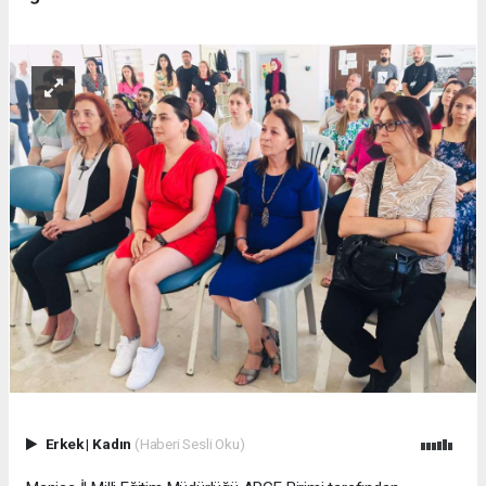
Erkek
|
Kadın
(Haberi Sesli Oku)