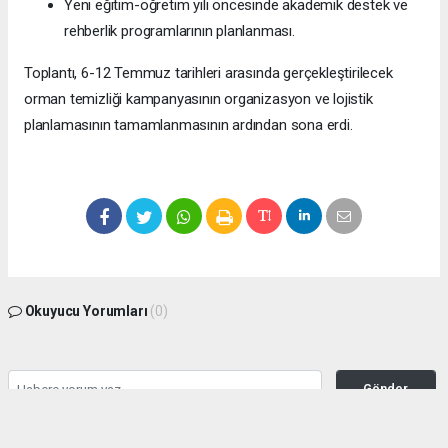
Yeni eğitim-öğretim yılı öncesinde akademik destek ve
rehberlik programlarının planlanması.
Toplantı, 6-12 Temmuz tarihleri arasında gerçekleştirilecek
orman temizliği kampanyasının organizasyon ve lojistik
planlamasının tamamlanmasının ardından sona erdi.
Okuyucu Yorumları
(0)
Gönder
Yorum yazarak Topluluk Kuralları’nı kabul etmiş bulunuyor ve manisabasin.com
sitesine yaptığınız yorumunuzla ilgili doğrudan veya dolaylı tüm sorumluluğu tek