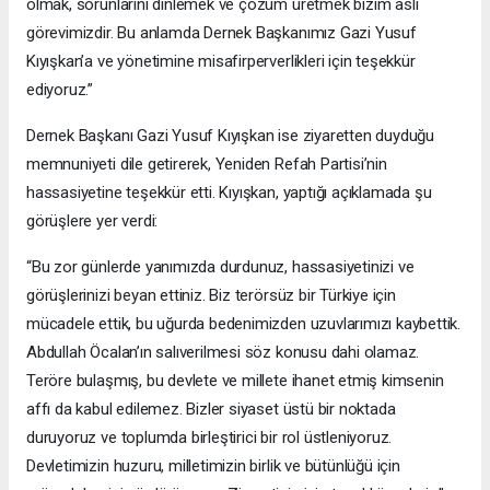
olmak, sorunlarını dinlemek ve çözüm üretmek bizim asli
görevimizdir. Bu anlamda Dernek Başkanımız Gazi Yusuf
Kıyışkan’a ve yönetimine misafirperverlikleri için teşekkür
ediyoruz.”
Dernek Başkanı Gazi Yusuf Kıyışkan ise ziyaretten duyduğu
memnuniyeti dile getirerek, Yeniden Refah Partisi’nin
hassasiyetine teşekkür etti. Kıyışkan, yaptığı açıklamada şu
görüşlere yer verdi:
“Bu zor günlerde yanımızda durdunuz, hassasiyetinizi ve
görüşlerinizi beyan ettiniz. Biz terörsüz bir Türkiye için
mücadele ettik, bu uğurda bedenimizden uzuvlarımızı kaybettik.
Abdullah Öcalan’ın salıverilmesi söz konusu dahi olamaz.
Teröre bulaşmış, bu devlete ve millete ihanet etmiş kimsenin
affı da kabul edilemez. Bizler siyaset üstü bir noktada
duruyoruz ve toplumda birleştirici bir rol üstleniyoruz.
Devletimizin huzuru, milletimizin birlik ve bütünlüğü için