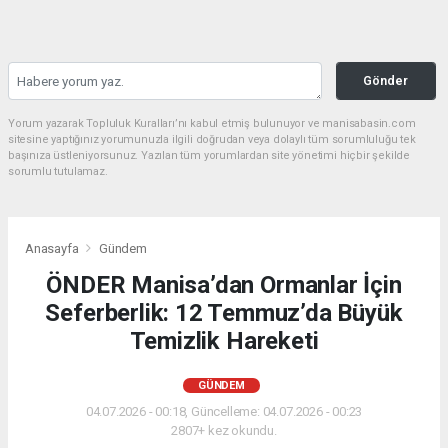
Gönder
Yorum yazarak Topluluk Kuralları’nı kabul etmiş bulunuyor ve manisabasin.com
sitesine yaptığınız yorumunuzla ilgili doğrudan veya dolaylı tüm sorumluluğu tek
başınıza üstleniyorsunuz. Yazılan tüm yorumlardan site yönetimi hiçbir şekilde
sorumlu tutulamaz.
Anasayfa
Gündem
ÖNDER Manisa’dan Ormanlar İçin
Seferberlik: 12 Temmuz’da Büyük
Temizlik Hareketi
GÜNDEM
04.07.2026 - 00:18, Güncelleme: 04.07.2026 - 00:23
2807+ kez okundu.