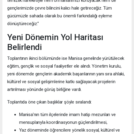
temizlik hareketiyle hem ormanlarımızı koruyacak hem de
gençlerimizde çevre bilincini kalıcı hale getireceğiz. Tüm
gücümüzle sahada olarak bu önemli farkındalığı eyleme
dönüştüreceğiz.”
Yeni Dönemin Yol Haritası
Belirlendi
Toplantının ikinci bölümünde ise Manisa genelinde yürütülecek
eğitim, gençlik ve sosyal faaliyetler ele alındı. Yönetim kurulu,
yeni dönemde gençlerin akademik başarılarının yanı sıra ahlaki,
kültürel ve sosyal gelişimlerine katkı sağlayacak projelerin
artırılması yönünde görüş birliğine vardı.
Toplantıda öne çıkan başlıklar şöyle sıralandı:
Manisa’nın tüm ilçelerinde imam hatip mezunları ve
mensuplarıyla koordinasyonun güçlendirilmesi,
Yaz döneminde öğrencilere yönelik sosyal, kültürel ve