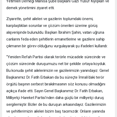
Yetimleri Derneği Manisa Şube Başkanı Gazi Yusuf Kıyışkan ve
dernek yönetimini ziyaret etti.
Ziyarette, şehit aileleri ve gazilerin toplumdaki önemi,
karşılaştıkları sorunlar ve çözüm önerileri üzerine görüş
alışverişinde bulunuldu. Başkan İbrahim Şahin, vatan uğruna
canlarını feda eden şehitlerin emanetlerine ve gazilere sahip
çıkmanın bir görev olduğunu vurgulayarak şu ifadeleri kullandı:
“Yeniden Refah Partisi olarak terörle mücadele sürecinde ve
çözüm sürecinde duruşumuzu net bir şekilde ortaya koyduk.
Bu konuda şehit ailelerimizin ve gazilerimizin yanındayız. Genel
Başkanımız Dr. Fatih Erbakan da bu süreçte İmralı’daki terör
örgütü başının serbest bırakılmasının söz konusu olmadığını
açıkça ifade etti. Sayın Genel Başkanımız Dr. Fatih Erbakan,
Milliyetçi Hareket Partisi’nden daha güçlü bir milliyetçi duruş
sergilemiştir. Bizler de bu duruşun arkasındayız. Gazilerimizin
ve şehitlerimizin aileleri bizim baş tacımızdır. Onların yanında