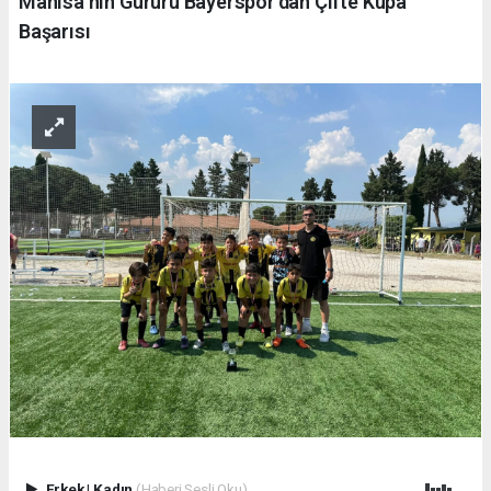
Manisa’nın Gururu Bayerspor’dan Çifte Kupa
Başarısı
Erkek
|
Kadın
(Haberi Sesli Oku)