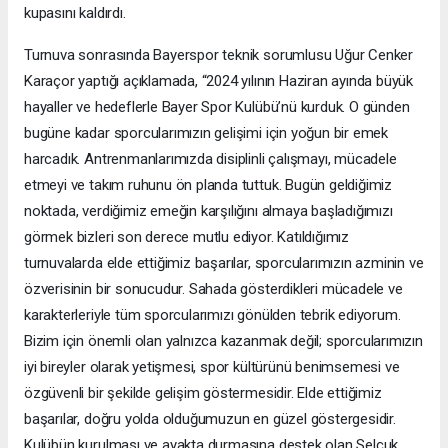
kupasını kaldırdı.
Turnuva sonrasında Bayerspor teknik sorumlusu Uğur Cenker
Karaçor yaptığı açıklamada, “2024 yılının Haziran ayında büyük
hayaller ve hedeflerle Bayer Spor Kulübü’nü kurduk. O günden
bugüne kadar sporcularımızın gelişimi için yoğun bir emek
harcadık. Antrenmanlarımızda disiplinli çalışmayı, mücadele
etmeyi ve takım ruhunu ön planda tuttuk. Bugün geldiğimiz
noktada, verdiğimiz emeğin karşılığını almaya başladığımızı
görmek bizleri son derece mutlu ediyor. Katıldığımız
turnuvalarda elde ettiğimiz başarılar, sporcularımızın azminin ve
özverisinin bir sonucudur. Sahada gösterdikleri mücadele ve
karakterleriyle tüm sporcularımızı gönülden tebrik ediyorum.
Bizim için önemli olan yalnızca kazanmak değil; sporcularımızın
iyi bireyler olarak yetişmesi, spor kültürünü benimsemesi ve
özgüvenli bir şekilde gelişim göstermesidir. Elde ettiğimiz
başarılar, doğru yolda olduğumuzun en güzel göstergesidir.
Kulübün kurulması ve ayakta durmasına destek olan Selçuk