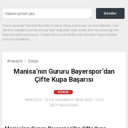
Gönder
Yorum yazarak Topluluk Kuralları’nı kabul etmiş bulunuyor ve manisabasin.com
sitesine yaptığınız yorumunuzla ilgili doğrudan veya dolaylı tüm sorumluluğu tek
başınıza üstleniyorsunuz. Yazılan tüm yorumlardan site yönetimi hiçbir şekilde
sorumlu tutulamaz.
Anasayfa
Dünya
Manisa’nın Gururu Bayerspor’dan
Çifte Kupa Başarısı
DÜNYA
08.06.2026 - 16:24, Güncelleme: 08.06.2026 - 16:24
1407+ kez okundu.