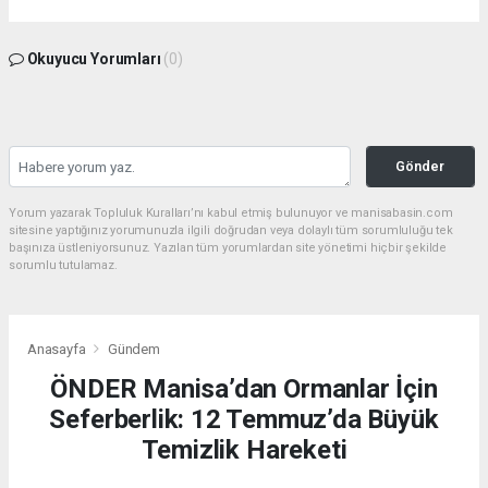
Okuyucu Yorumları
(0)
Gönder
Yorum yazarak Topluluk Kuralları’nı kabul etmiş bulunuyor ve manisabasin.com
sitesine yaptığınız yorumunuzla ilgili doğrudan veya dolaylı tüm sorumluluğu tek
başınıza üstleniyorsunuz. Yazılan tüm yorumlardan site yönetimi hiçbir şekilde
sorumlu tutulamaz.
Anasayfa
Gündem
ÖNDER Manisa’dan Ormanlar İçin
Seferberlik: 12 Temmuz’da Büyük
Temizlik Hareketi