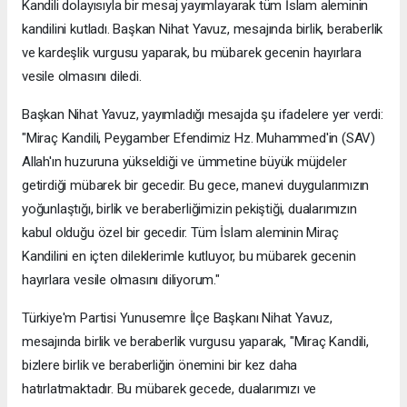
Kandili dolayısıyla bir mesaj yayımlayarak tüm İslam aleminin
kandilini kutladı. Başkan Nihat Yavuz, mesajında birlik, beraberlik
ve kardeşlik vurgusu yaparak, bu mübarek gecenin hayırlara
vesile olmasını diledi.
Başkan Nihat Yavuz, yayımladığı mesajda şu ifadelere yer verdi:
"Miraç Kandili, Peygamber Efendimiz Hz. Muhammed'in (SAV)
Allah'ın huzuruna yükseldiği ve ümmetine büyük müjdeler
getirdiği mübarek bir gecedir. Bu gece, manevi duygularımızın
yoğunlaştığı, birlik ve beraberliğimizin pekiştiği, dualarımızın
kabul olduğu özel bir gecedir. Tüm İslam aleminin Miraç
Kandilini en içten dileklerimle kutluyor, bu mübarek gecenin
hayırlara vesile olmasını diliyorum."
Türkiye'm Partisi Yunusemre İlçe Başkanı Nihat Yavuz,
mesajında birlik ve beraberlik vurgusu yaparak, "Miraç Kandili,
bizlere birlik ve beraberliğin önemini bir kez daha
hatırlatmaktadır. Bu mübarek gecede, dualarımızı ve