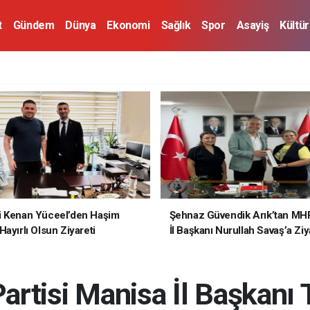
t
Gündem
Dünya
Ekonomi
Sağlık
Spor
Asayiş
Kültü
i Kenan Yüceel’den Haşim
Şehnaz Güvendik Arık’tan MH
ayırlı Olsun Ziyareti
İl Başkanı Nurullah Savaş’a Ziy
artisi Manisa İl Başkanı