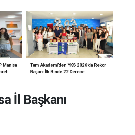
P Manisa
Tam Akademi’den YKS 2026’da Rekor
aret
Başarı: İlk Binde 22 Derece
a İl Başkanı
.