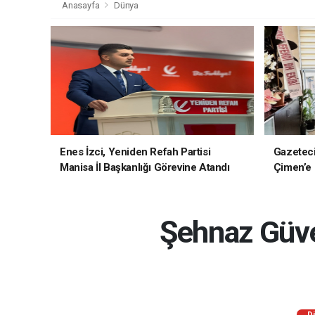
Anasayfa
Dünya
Enes İzci, Yeniden Refah Partisi
Gazetec
Manisa İl Başkanlığı Görevine Atandı
Çimen’e H
Şehnaz Güve
D