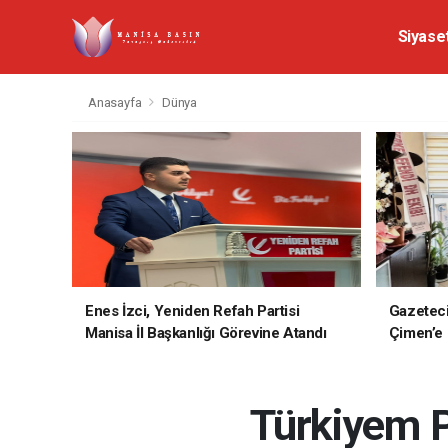
Siyase
Anasayfa
Dünya
Enes İzci, Yeniden Refah Partisi
Gazetec
Manisa İl Başkanlığı Görevine Atandı
Çimen’e H
Türkiyem P