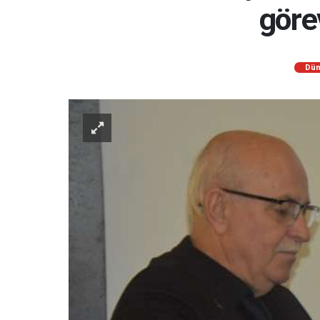
görev
Dün