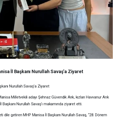
sa İl Başkanı Nurullah Savaş’a Ziyaret
kanı Nurullah Savaş’a Ziyaret
anisa Milletvekili adayı Şehnaz Güvendik Arık, kızları Havvanur Arık
 İl Başkanı Nurullah Savaş’ı makamında ziyaret etti.
i dile getiren MHP Manisa İl Başkanı Nurullah Savaş, “28. Dönem