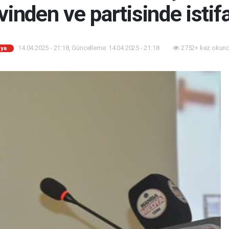
inden ve partisinde istifa
14.04.2025 - 21:18, Güncelleme: 14.04.2025 - 21:18
2752+ kez okund
ya