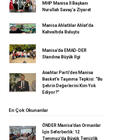
MHP Manisa İl Başkanı
Nurullah Savaş’a Ziyaret
Manisa Ahlatlılar Ahlat’da
Kahvaltıda Buluştu
Manisa’da EMAD-DER
Standına Büyük İlgi
Anahtar Parti’den Manisa
Basket’e Taşınma Tepkisi: “Bu
Şehrin Değerlerini Kim Yok
Ediyor?”
En Çok Okunanlar
ÖNDER Manisa’dan Ormanlar
İçin Seferberlik: 12
Temmuz’da Büyük Temizlik