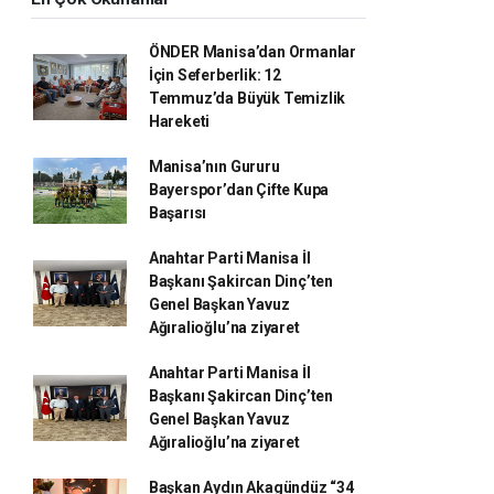
ÖNDER Manisa’dan Ormanlar
İçin Seferberlik: 12
Temmuz’da Büyük Temizlik
Hareketi
Manisa’nın Gururu
Bayerspor’dan Çifte Kupa
Başarısı
Anahtar Parti Manisa İl
Başkanı Şakircan Dinç’ten
Genel Başkan Yavuz
Ağıralioğlu’na ziyaret
Anahtar Parti Manisa İl
Başkanı Şakircan Dinç’ten
Genel Başkan Yavuz
Ağıralioğlu’na ziyaret
Başkan Aydın Akagündüz “34