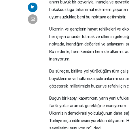
anımı büyük bir özveriyle, inançla ve gayre
hukuksuzluğa tahammül edemem yaşanan geli
uyumsuzluklar, beni bu noktaya getirmiştir.
Ülkemin ve gençlerin hayat tehlikeleri ve ek
her şeyin önünde tutmak ve ülkenin geleceği
noktada, inandığım değerleri ve anlayışımı s
Bu nedenle, hem kendim hem de ülkemiz adına
inanıyorum.
Bu süreçte, birlikte yol yürüdüğüm tüm çalı
büyüklerime ve halkımıza şükranlarımı sunar
gözeterek, milletimizin huzur ve refahı içi
Bugün bir kapıyı kapatırken, yarın yeni ufuk
farklı yollar aramak gerektiğine inanıyorum.
Ülkemizin demokrasi yolculuğunun daha sağlam
Türkiye inşa edilmesini yürekten diliyorum. He
sevgilerimi sunuyorum" dedi.