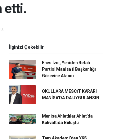
 etti.
u.
İlginizi Çekebilir
Enes İzci, Yeniden Refah
Partisi Manisa İl Başkanlığı
Görevine Atandı
OKULLARA MESCİT KARARI
MANİSA’DA DA UYGULANSIN
Manisa Ahlatlılar Ahlat’da
Kahvaltıda Buluştu
Tam Akademi’den YKS