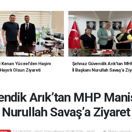
i Kenan Yüceel’den Haşim
Şehnaz Güvendik Arık’tan MH
ayırlı Olsun Ziyareti
İl Başkanı Nurullah Savaş’a Ziy
ndik Arık’tan MHP Manis
Nurullah Savaş’a Ziyaret
05.08.2026 - 19:42, Güncelleme: 05.08.2026 - 19:42
78 kez okundu
ünya