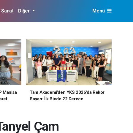
r-Sanat
Diğer
Menü
P Manisa
Tam Akademi’den YKS 2026’da Rekor
aret
Başarı: İlk Binde 22 Derece
 Tanyel Çam