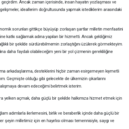
tle geçirdim. Ancak zaman içerisinde, insan hayatın yozlaşması ve
şmeler, ideallerim doğrultusunda yapmak istediklerim arasındaki
onomik sorunları gittikçe büyüyüp zorlaşan şartlar milletin menfaatini
ne katkı sağlamak adına yapılan bir hizmetti. Ancak geldiğimiz
ağlıklı bir şekilde sürdürebilmemin zorlaştığını üzülerek görmekteyim.
 daha faydalı olabileceğim yeni bir yol çizmenin gerekliliğine
şma arkadaşlarıma, desteklerini hiçbir zaman esirgemeyen kıymetli
ım. Geçmişte olduğu gibi gelecekte de ülkemizin çıkarlarını
n çalışmaya devam edeceğimi belirtmek isterim.
lara yelken açmak, daha güçlü bir şekilde halkımıza hizmet etmek için
 adımlarla ilerlemesini, birlik ve beraberlik içinde daha güçlü bir
r şeyin milletimiz için en hayırlısı olması temennisiyle, saygı ve