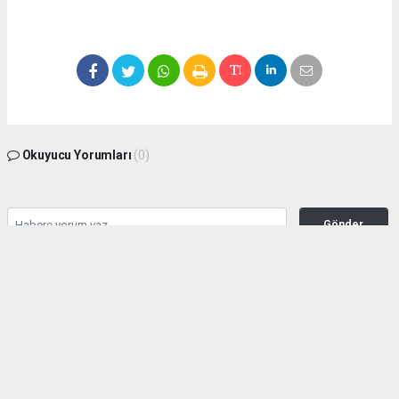
Okuyucu Yorumları
(0)
Gönder
Yorum yazarak Topluluk Kuralları’nı kabul etmiş bulunuyor ve manisabasin.com
sitesine yaptığınız yorumunuzla ilgili doğrudan veya dolaylı tüm sorumluluğu tek
başınıza üstleniyorsunuz. Yazılan tüm yorumlardan site yönetimi hiçbir şekilde
sorumlu tutulamaz.