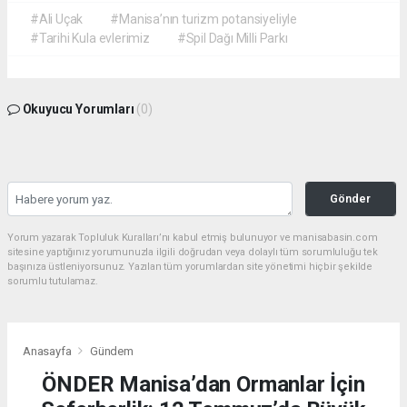
#Ali Uçak
#Manisa’nın turizm potansiyeliyle
#Tarihi Kula evlerimiz
#Spil Dağı Milli Parkı
Okuyucu Yorumları
(0)
Gönder
Yorum yazarak Topluluk Kuralları’nı kabul etmiş bulunuyor ve manisabasin.com
sitesine yaptığınız yorumunuzla ilgili doğrudan veya dolaylı tüm sorumluluğu tek
başınıza üstleniyorsunuz. Yazılan tüm yorumlardan site yönetimi hiçbir şekilde
sorumlu tutulamaz.
Anasayfa
Gündem
ÖNDER Manisa’dan Ormanlar İçin