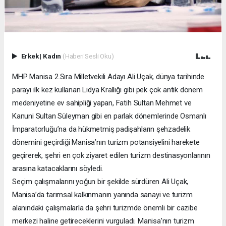
Erkek
|
Kadın
(Haberi Sesli Oku)
MHP Manisa 2.Sıra Milletvekili Adayı Ali Uçak, dünya tarihinde
parayı ilk kez kullanan Lidya Krallığı gibi pek çok antik dönem
medeniyetine ev sahipliği yapan, Fatih Sultan Mehmet ve
Kanuni Sultan Süleyman gibi en parlak dönemlerinde Osmanlı
İmparatorluğu’na da hükmetmiş padişahların şehzadelik
dönemini geçirdiği Manisa’nın turizm potansiyelini harekete
geçirerek, şehri en çok ziyaret edilen turizm destinasyonlarının
arasına katacaklarını söyledi.
Seçim çalışmalarını yoğun bir şekilde sürdüren Ali Uçak,
Manisa’da tarımsal kalkınmanın yanında sanayi ve turizm
alanındaki çalışmalarla da şehri turizmde önemli bir cazibe
merkezi haline getireceklerini vurguladı. Manisa’nın turizm