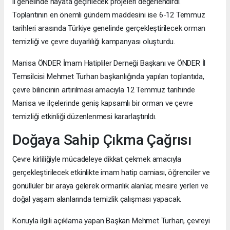
il genelinde hayata geçirilecek projeleri değerlendirdi.
Toplantının en önemli gündem maddesini ise 6-12 Temmuz
tarihleri arasında Türkiye genelinde gerçekleştirilecek orman
temizliği ve çevre duyarlılığı kampanyası oluşturdu.
Manisa ÖNDER İmam Hatipliler Derneği Başkanı ve ÖNDER İl
Temsilcisi Mehmet Turhan başkanlığında yapılan toplantıda,
çevre bilincinin artırılması amacıyla 12 Temmuz tarihinde
Manisa ve ilçelerinde geniş kapsamlı bir orman ve çevre
temizliği etkinliği düzenlenmesi kararlaştırıldı.
Doğaya Sahip Çıkma Çağrısı
Çevre kirliliğiyle mücadeleye dikkat çekmek amacıyla
gerçekleştirilecek etkinlikte imam hatip camiası, öğrenciler ve
gönüllüler bir araya gelerek ormanlık alanlar, mesire yerleri ve
doğal yaşam alanlarında temizlik çalışması yapacak.
Konuyla ilgili açıklama yapan Başkan Mehmet Turhan, çevreyi