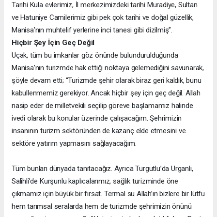
Tarihi Kula evlerimiz, İl merkezimizdeki tarihi Muradiye, Sultan
ve Hatuniye Camilerimiz gibi pek çok tarihi ve doğal güzellik,
Manisa’nın muhtelif yerlerine inci tanesi gibi dizilmiş”.
Hiçbir Şey İçin Geç Değil
Uçak, tüm bu imkanlar göz önünde bulundurulduğunda
Manisa’nın turizmde hak ettiği noktaya gelemediğini savunarak,
şöyle devam etti; “Turizmde şehir olarak biraz geri kaldık, bunu
kabullenmemiz gerekiyor. Ancak hiçbir şey için geç değil. Allah
nasip eder de milletvekili seçilip göreve başlamamız halinde
ivedi olarak bu konular üzerinde çalışacağım. Şehrimizin
insanının turizm sektöründen de kazanç elde etmesini ve
sektöre yatırım yapmasını sağlayacağım.
Tüm bunları dünyada tanıtacağız. Ayrıca Turgutlu’da Urganlı,
Salihli’de Kurşunlu kaplıcalarımız, sağlık turizminde öne
çıkmamız için büyük bir fırsat. Termal su Allah’ın bizlere bir lütfu
hem tarımsal seralarda hem de turizmde şehrimizin önünü