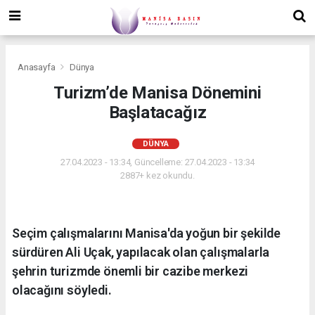
Anasayfa
Dünya
Turizm’de Manisa Dönemini
Başlatacağız
DÜNYA
27.04.2023 - 13:34, Güncelleme: 27.04.2023 - 13:34
2887+ kez okundu.
Seçim çalışmalarını Manisa'da yoğun bir şekilde
sürdüren Ali Uçak, yapılacak olan çalışmalarla
şehrin turizmde önemli bir cazibe merkezi
olacağını söyledi.