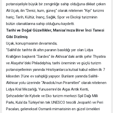
potansiyeliyle büyük bir zenginliğe sahip olduğuna dikkat çeken
Ali Uçak, ilin “Deniz, kum, güneş” olarak nitelenen “Kıyı” turizmi
hariç; Tarih, Kültür, İnanç, Sağlık, Spor ve Ekoloji turizminin
bütün olanaklarına sahip olduğunu kaydetti.
Tarihi ve Doğal Güzellikler, Manisa’mıza Birer İnci Tanesi
Gibi Dizilmiş
Uçak, konuşmasının devamında;
“Salihli’de tarihte ilk altın paranın basıldığı yer olan Lidya
Krallığının başkenti “Sardes” ile Akhisar’daki antik şehir Thyatira
ve Alaşehir’deki Philadelphia, tarihi öneminin ve güçlü turizm
potansiyellerinin yanında Hristiyanlarca kutsal kabul edilen ilk 7
kiliseden 3’üne ev sahipliği yapıyor. Bunların yanında Salihli-
Akhisar yolu üzerinde “Anadolu’nun Piramitleri” olarak nitelenen
Lidya Kral Mezarlığı, Yunusemre’de Aigai Antik Kenti,
Şehzadeler’de Kybele ve Eko turizm merkezi Spil Dağı Milli
Parkı, Kula’da Türkiye’nin tek UNESCO tescilli Jeopark’ı ve Peri
Pacaları, geleneksel Osmanlı mimarisinin en güzel örnekleri