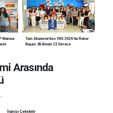
P Manisa
Tam Akademi’den YKS 2026’da Rekor
aret
Başarı: İlk Binde 22 Derece
emi Arasında
ü
u.
İlginizi Çekebilir