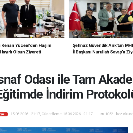
i Kenan Yüceel’den Haşim
Şehnaz Güvendik Arık’tan MH
ayırlı Olsun Ziyareti
İl Başkanı Nurullah Savaş’a Ziy
snaf Odası ile Tam Akad
Eğitimde İndirim Protokol
15.06.2026 - 21:17, Güncelleme: 15.06.2026 - 21:17
1052+ kez okund
ya