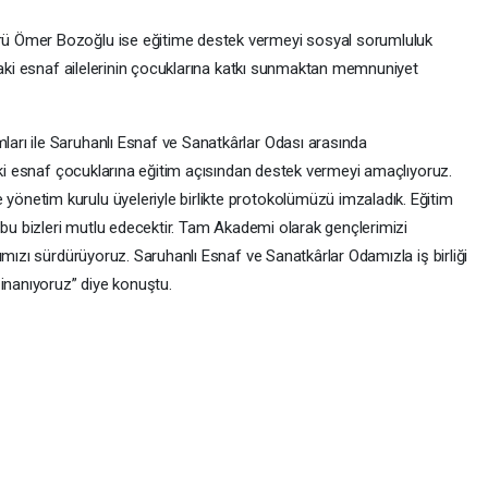
ü Ömer Bozoğlu ise eğitime destek vermeyi sosyal sorumluluk
’daki esnaf ailelerinin çocuklarına katkı sunmaktan memnuniyet
rı ile Saruhanlı Esnaf ve Sanatkârlar Odası arasında
aki esnaf çocuklarına eğitim açısından destek vermeyi amaçlıyoruz.
netim kurulu üyeleriyle birlikte protokolümüzü imzaladık. Eğitim
 bu bizleri mutlu edecektir. Tam Akademi olarak gençlerimizi
ımızı sürdürüyoruz. Saruhanlı Esnaf ve Sanatkârlar Odamızla iş birliği
 inanıyoruz” diye konuştu.