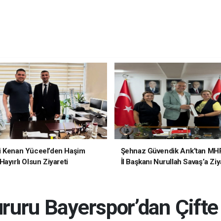
i Kenan Yüceel’den Haşim
Şehnaz Güvendik Arık’tan MH
ayırlı Olsun Ziyareti
İl Başkanı Nurullah Savaş’a Ziy
ruru Bayerspor’dan Çifte