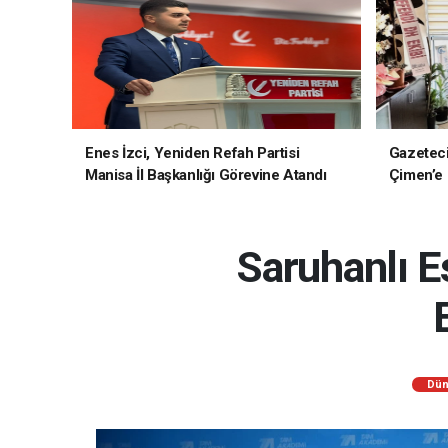
Enes İzci, Yeniden Refah Partisi
Gazetec
Manisa İl Başkanlığı Görevine Atandı
Çimen’e H
Saruhanlı E
Dün