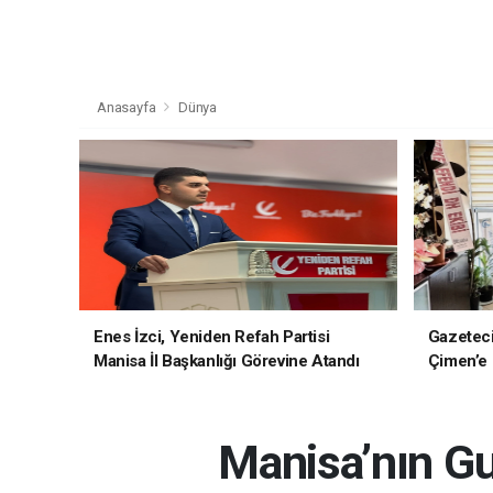
Anasayfa
Dünya
Enes İzci, Yeniden Refah Partisi
Gazetec
Manisa İl Başkanlığı Görevine Atandı
Çimen’e H
Manisa’nın Gu