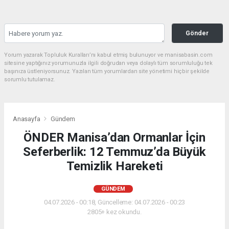
Gönder
Yorum yazarak Topluluk Kuralları’nı kabul etmiş bulunuyor ve manisabasin.com
sitesine yaptığınız yorumunuzla ilgili doğrudan veya dolaylı tüm sorumluluğu tek
başınıza üstleniyorsunuz. Yazılan tüm yorumlardan site yönetimi hiçbir şekilde
sorumlu tutulamaz.
Anasayfa
Gündem
ÖNDER Manisa’dan Ormanlar İçin
Seferberlik: 12 Temmuz’da Büyük
Temizlik Hareketi
GÜNDEM
04.07.2026 - 00:18, Güncelleme: 04.07.2026 - 00:23
2805+ kez okundu.