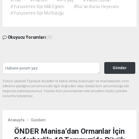
#milli
#manevi
#4-6 yaş
#Valide Sultan
#Yunusemre İlçe Milli Eğitim
#Kur'an Kursu Heyecanı
#Yunusemre İlçe Müftülüğü
Okuyucu Yorumları
(0)
Gönder
Yorum yazarak Topluluk Kuralları’nı kabul etmiş bulunuyor ve manisabasin.com
sitesine yaptığınız yorumunuzla ilgili doğrudan veya dolaylı tüm sorumluluğu tek
başınıza üstleniyorsunuz. Yazılan tüm yorumlardan site yönetimi hiçbir şekilde
sorumlu tutulamaz.
Anasayfa
Gündem
ÖNDER Manisa’dan Ormanlar İçin