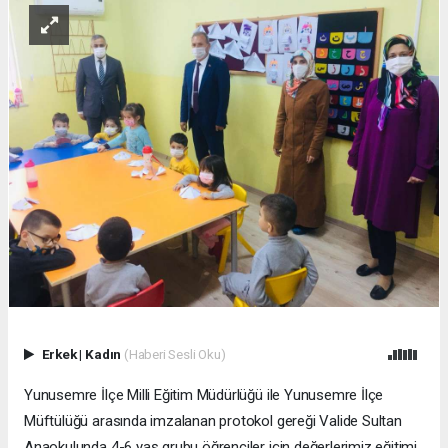
Erkek
|
Kadın
(Haberi Sesli Oku)
Yunusemre İlçe Milli Eğitim Müdürlüğü ile Yunusemre İlçe
Müftülüğü arasında imzalanan protokol gereği Valide Sultan
Anaokulunda 4-6 yaş grubu öğrenciler için değerlerimiz eğitimi