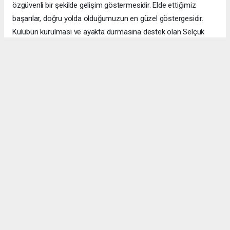
özgüvenli bir şekilde gelişim göstermesidir. Elde ettiğimiz
başarılar, doğru yolda olduğumuzun en güzel göstergesidir.
Kulübün kurulması ve ayakta durmasına destek olan Selçuk
Ürün, Musa Öz ve Özgün Akdeniz hocalarıma da teşekkürü
borç biliyorum” diye konuştu.
Okuyucu Yorumları
(0)
Gönder
Yorum yazarak Topluluk Kuralları’nı kabul etmiş bulunuyor ve manisabasin.com
sitesine yaptığınız yorumunuzla ilgili doğrudan veya dolaylı tüm sorumluluğu tek
başınıza üstleniyorsunuz. Yazılan tüm yorumlardan site yönetimi hiçbir şekilde
sorumlu tutulamaz.