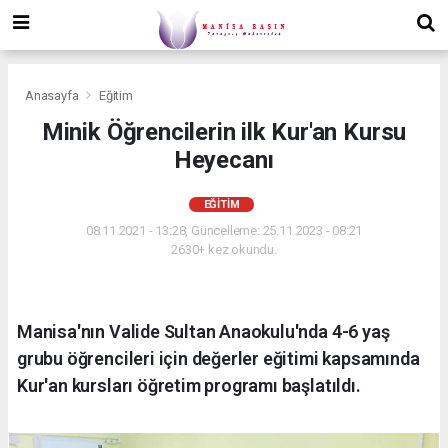
Anasayfa
Eğitim
Minik Öğrencilerin ilk Kur'an Kursu
Heyecanı
EĞITIM
08.11.2021 - 13:28, Güncelleme: 25.11.2023 - 08:21
2630+ kez okundu.
Manisa'nın Valide Sultan Anaokulu'nda 4-6 yaş
grubu öğrencileri için değerler eğitimi kapsamında
Kur'an kursları öğretim programı başlatıldı.