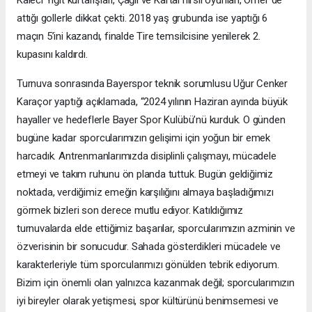
Kaleci Yiğit kurtarışları, Çağıl ve Kartal hırslı oyunları, Ömer de
attığı gollerle dikkat çekti. 2018 yaş grubunda ise yaptığı 6
maçın 5’ini kazandı, finalde Tire temsilcisine yenilerek 2.
kupasını kaldırdı.
Turnuva sonrasında Bayerspor teknik sorumlusu Uğur Cenker
Karaçor yaptığı açıklamada, “2024 yılının Haziran ayında büyük
hayaller ve hedeflerle Bayer Spor Kulübü’nü kurduk. O günden
bugüne kadar sporcularımızın gelişimi için yoğun bir emek
harcadık. Antrenmanlarımızda disiplinli çalışmayı, mücadele
etmeyi ve takım ruhunu ön planda tuttuk. Bugün geldiğimiz
noktada, verdiğimiz emeğin karşılığını almaya başladığımızı
görmek bizleri son derece mutlu ediyor. Katıldığımız
turnuvalarda elde ettiğimiz başarılar, sporcularımızın azminin ve
özverisinin bir sonucudur. Sahada gösterdikleri mücadele ve
karakterleriyle tüm sporcularımızı gönülden tebrik ediyorum.
Bizim için önemli olan yalnızca kazanmak değil; sporcularımızın
iyi bireyler olarak yetişmesi, spor kültürünü benimsemesi ve