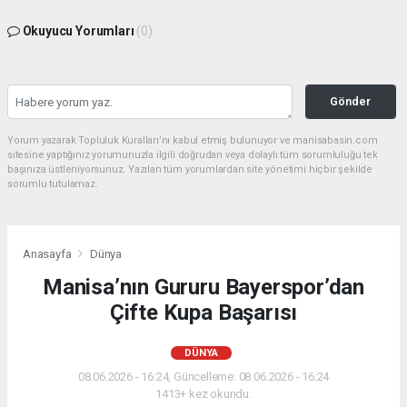
Okuyucu Yorumları
(0)
Gönder
Yorum yazarak Topluluk Kuralları’nı kabul etmiş bulunuyor ve manisabasin.com
sitesine yaptığınız yorumunuzla ilgili doğrudan veya dolaylı tüm sorumluluğu tek
başınıza üstleniyorsunuz. Yazılan tüm yorumlardan site yönetimi hiçbir şekilde
sorumlu tutulamaz.
Anasayfa
Dünya
Manisa’nın Gururu Bayerspor’dan
Çifte Kupa Başarısı
DÜNYA
08.06.2026 - 16:24, Güncelleme: 08.06.2026 - 16:24
1413+ kez okundu.