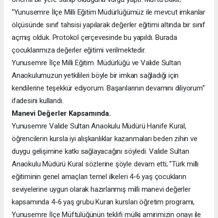
''Yunusemre İlçe Milli Eğitim Müdürlüğümüz ile mevcut imkanlar
ölçüsünde sınıf tahsisi yapılarak değerler eğitimi altında bir sınıf
açmış olduk. Protokol çerçevesinde bu yapıldı. Burada
çocuklarımıza değerler eğitimi verilmektedir.
Yunusemre İlçe Milli Eğitim Müdürlüğü ve Valide Sultan
Anaokulumuzun yetkilileri böyle bir imkan sağladığı için
kendilerine teşekkür ediyorum. Başarılarının devamını diliyorum''
ifadesini kullandı.
Manevi Değerler Kapsamında.
Yunusemre Valide Sultan Anaokulu Müdürü Hanife Kural,
öğrencilerin kursla iyi alışkanlıklar kazanmaları beden zihin ve
duygu gelişimine katkı sağlayacağını söyledi. Valide Sultan
Anaokulu Müdürü Kural sözlerine şöyle devam etti; ''Türk milli
eğitiminin genel amaçları temel ilkeleri 4-6 yaş çocukların
seviyelerine uygun olarak hazırlanmış milli manevi değerler
kapsamında 4-6 yaş grubu Kuran kursları öğretim programı,
Yunusemre İlçe Müftülüğünün teklifi mülki amirimizin onayı ile