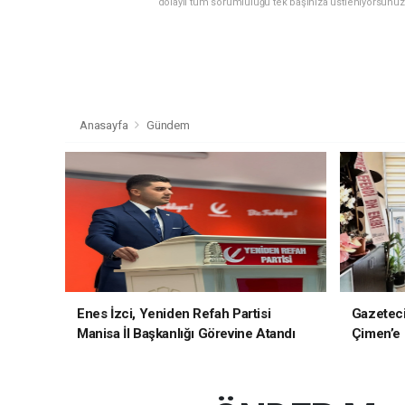
dolaylı tüm sorumluluğu tek başınıza üstleniyorsunuz
Anasayfa
Gündem
Enes İzci, Yeniden Refah Partisi
Gazetec
Manisa İl Başkanlığı Görevine Atandı
Çimen’e H