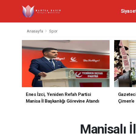
Siyase
Anasayfa
Spor
Enes İzci, Yeniden Refah Partisi
Gazetec
Manisa İl Başkanlığı Görevine Atandı
Çimen’e H
Manisalı 