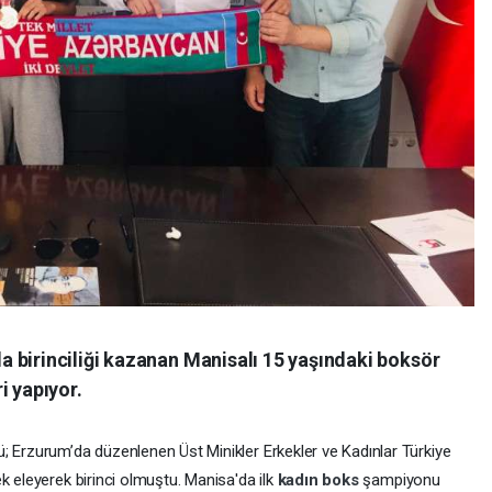
 birinciliği kazanan Manisalı 15 yaşındaki boksör
i yapıyor.
; Erzurum’da düzenlenen Üst Minikler Erkekler ve Kadınlar Türkiye
k eleyerek birinci olmuştu. Manisa'da ilk
kadın boks
şampiyonu