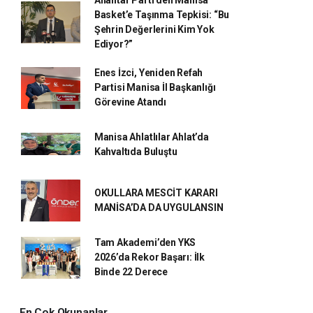
Anahtar Parti’den Manisa
Basket’e Taşınma Tepkisi: “Bu
Şehrin Değerlerini Kim Yok
Ediyor?”
Enes İzci, Yeniden Refah
Partisi Manisa İl Başkanlığı
Görevine Atandı
Manisa Ahlatlılar Ahlat’da
Kahvaltıda Buluştu
OKULLARA MESCİT KARARI
MANİSA’DA DA UYGULANSIN
Tam Akademi’den YKS
2026’da Rekor Başarı: İlk
Binde 22 Derece
En Çok Okunanlar