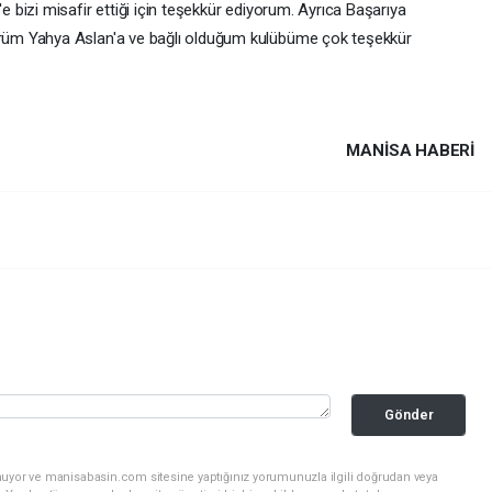
bizi misafir ettiği için teşekkür ediyorum. Ayrıca Başarıya
üm Yahya Aslan'a ve bağlı olduğum kulübüme çok teşekkür
MANISA HABERİ
Gönder
nuyor ve manisabasin.com sitesine yaptığınız yorumunuzla ilgili doğrudan veya