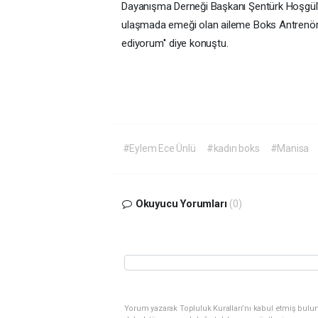
Dayanışma Derneği Başkanı Şentürk Hoşgül'e 
ulaşmada emeği olan aileme Boks Antrenör
ediyorum'' diye konuştu.
#Eylem Ece Ünlü
#kadın boks
#Manisa
Okuyucu Yorumları
(0)
Yorum yazarak Topluluk Kuralları’nı kabul etmiş bulu