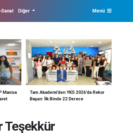
r-Sanat
Diğer
Menü
P Manisa
Tam Akademi’den YKS 2026’da Rekor
aret
Başarı: İlk Binde 22 Derece
r Teşekkür