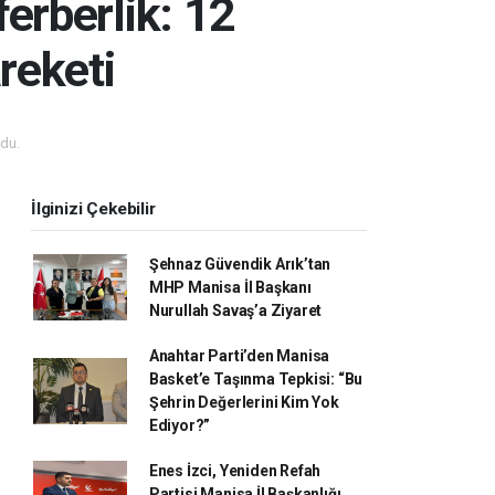
erberlik: 12
reketi
du.
İlginizi Çekebilir
Şehnaz Güvendik Arık’tan
MHP Manisa İl Başkanı
Nurullah Savaş’a Ziyaret
Anahtar Parti’den Manisa
Basket’e Taşınma Tepkisi: “Bu
Şehrin Değerlerini Kim Yok
Ediyor?”
Enes İzci, Yeniden Refah
Partisi Manisa İl Başkanlığı