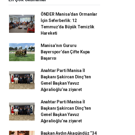
ÖNDER Manisa’dan Ormanlar
İçin Seferberlik: 12
Temmuz’da Büyük Temizlik
Hareketi
Manisa’nın Gururu
Bayerspor’dan Çifte Kupa
Başarısı
Anahtar Parti Manisa İl
Başkanı Şakircan Dinç’ten
Genel Başkan Yavuz
Ağıralioğlu’na ziyaret
Anahtar Parti Manisa İl
Başkanı Şakircan Dinç’ten
Genel Başkan Yavuz
Ağıralioğlu’na ziyaret
Başkan Aydın Akagündüz “34