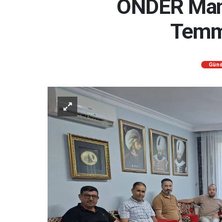
ÖNDER Manis
Temmu
Gün