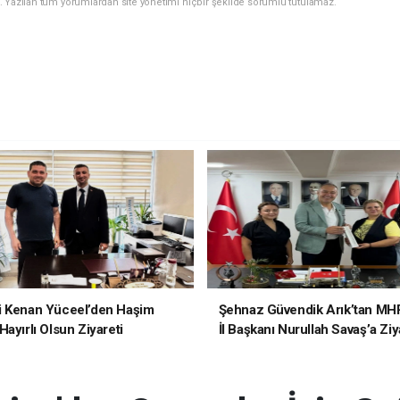
. Yazılan tüm yorumlardan site yönetimi hiçbir şekilde sorumlu tutulamaz.
i Kenan Yüceel’den Haşim
Şehnaz Güvendik Arık’tan MH
ayırlı Olsun Ziyareti
İl Başkanı Nurullah Savaş’a Ziy