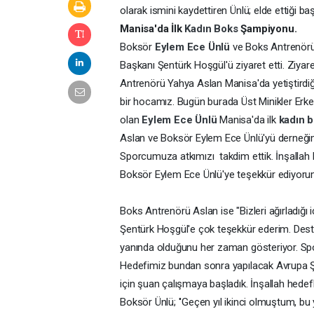
olarak ismini kaydettiren Ünlü; elde ettiği baş
Manisa'da İlk
Kadın Boks
Şampiyonu.
Boksör
Eylem Ece Ünlü
ve Boks Antrenör
Başkanı Şentürk Hoşgül'ü ziyaret etti. Ziya
Antrenörü Yahya Aslan Manisa'da yetiştirdiğ
bir hocamız. Bugün burada Üst Minikler Erke
olan
Eylem Ece Ünlü
Manisa'da ilk
kadın 
Aslan ve Boksör Eylem Ece Ünlü'yü derneği
Sporcumuza atkımızı takdim ettik. İnşallah 
Boksör Eylem Ece Ünlü'ye teşekkür ediyorum'
Boks Antrenörü Aslan ise "Bizleri ağırladığı 
Şentürk Hoşgül'e çok teşekkür ederim. Dest
yanında olduğunu her zaman gösteriyor. Sp
Hedefimiz bundan sonra yapılacak Avrupa Ş
için şuan çalışmaya başladık. İnşallah hedef
Boksör Ünlü; ''Geçen yıl ikinci olmuştum, bu