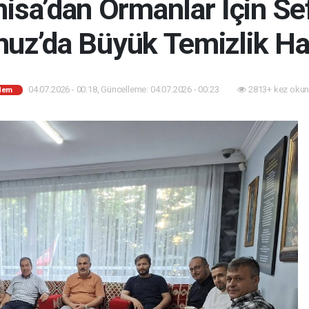
a’dan Ormanlar İçin Sef
z’da Büyük Temizlik Ha
04.07.2026 - 00:18, Güncelleme: 04.07.2026 - 00:23
2813+ kez okun
dem