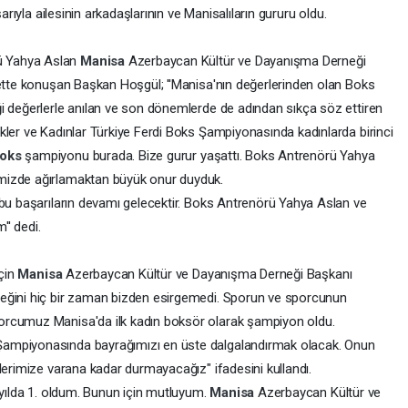
arıyla ailesinin arkadaşlarının ve Manisalıların gururu oldu.
ü Yahya Aslan
Manisa
Azerbaycan Kültür ve Dayanışma Derneği
rette konuşan Başkan Hoşgül; ''Manisa'nın değerlerinden olan Boks
i değerlerle anılan ve son dönemlerde de adından sıkça söz ettiren
kler ve Kadınlar Türkiye Ferdi Boks Şampiyonasında kadınlarda birinci
boks
şampiyonu burada. Bize gurur yaşattı. Boks Antrenörü Yahya
mizde ağırlamaktan büyük onur duyduk.
bu başarıların devamı gelecektir. Boks Antrenörü Yahya Aslan ve
' dedi.
için
Manisa
Azerbaycan Kültür ve Dayanışma Derneği Başkanı
eğini hiç bir zaman bizden esirgemedi. Sporun ve sporcunun
orcumuz Manisa'da ilk kadın boksör olarak şampiyon oldu.
ampiyonasında bayrağımızı en üste dalgalandırmak olacak. Onun
lerimize varana kadar durmayacağız" ifadesini kullandı.
 yılda 1. oldum. Bunun için mutluyum.
Manisa
Azerbaycan Kültür ve