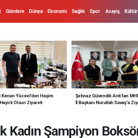
t
Gündem
Dünya
Ekonomi
Sağlık
Spor
Asayiş
Kültü
i Kenan Yüceel’den Haşim
Şehnaz Güvendik Arık’tan MH
ayırlı Olsun Ziyareti
İl Başkanı Nurullah Savaş’a Ziy
İlk Kadın Şampiyon Boksö