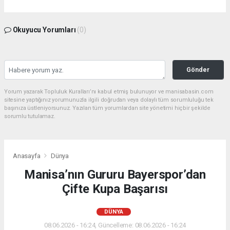
Okuyucu Yorumları
(0)
Gönder
Yorum yazarak Topluluk Kuralları’nı kabul etmiş bulunuyor ve manisabasin.com
sitesine yaptığınız yorumunuzla ilgili doğrudan veya dolaylı tüm sorumluluğu tek
başınıza üstleniyorsunuz. Yazılan tüm yorumlardan site yönetimi hiçbir şekilde
sorumlu tutulamaz.
Anasayfa
Dünya
Manisa’nın Gururu Bayerspor’dan
Çifte Kupa Başarısı
DÜNYA
08.06.2026 - 16:24, Güncelleme: 08.06.2026 - 16:24