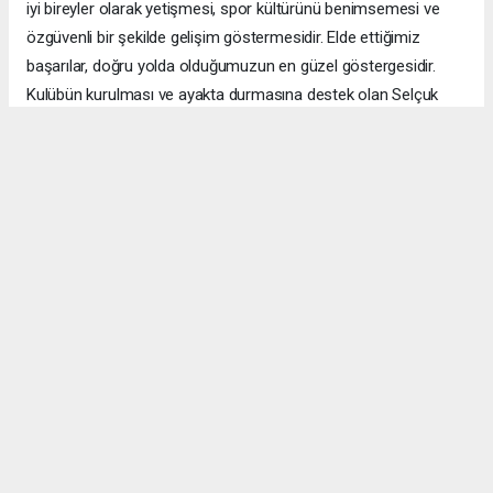
iyi bireyler olarak yetişmesi, spor kültürünü benimsemesi ve
özgüvenli bir şekilde gelişim göstermesidir. Elde ettiğimiz
başarılar, doğru yolda olduğumuzun en güzel göstergesidir.
Kulübün kurulması ve ayakta durmasına destek olan Selçuk
Ürün, Musa Öz ve Özgün Akdeniz hocalarıma da teşekkürü
borç biliyorum” diye konuştu.
Okuyucu Yorumları
(0)
Gönder
Yorum yazarak Topluluk Kuralları’nı kabul etmiş bulunuyor ve manisabasin.com
sitesine yaptığınız yorumunuzla ilgili doğrudan veya dolaylı tüm sorumluluğu tek