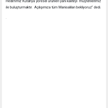
Hedefimiz Kütahya yöresel ürünleri yani kaliteyi müşterilerimiz
ile buluşturmaktır. Açılışımıza tüm Manisalıları bekliyoruz" dedi.
.