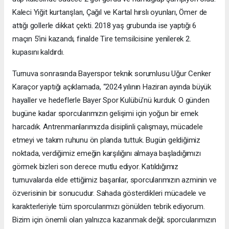
Kaleci Yiğit kurtarışları, Çağıl ve Kartal hırslı oyunları, Ömer de
attığı gollerle dikkat çekti. 2018 yaş grubunda ise yaptığı 6
maçın 5’ini kazandı, finalde Tire temsilcisine yenilerek 2.
kupasını kaldırdı.
Turnuva sonrasında Bayerspor teknik sorumlusu Uğur Cenker
Karaçor yaptığı açıklamada, “2024 yılının Haziran ayında büyük
hayaller ve hedeflerle Bayer Spor Kulübü’nü kurduk. O günden
bugüne kadar sporcularımızın gelişimi için yoğun bir emek
harcadık. Antrenmanlarımızda disiplinli çalışmayı, mücadele
etmeyi ve takım ruhunu ön planda tuttuk. Bugün geldiğimiz
noktada, verdiğimiz emeğin karşılığını almaya başladığımızı
görmek bizleri son derece mutlu ediyor. Katıldığımız
turnuvalarda elde ettiğimiz başarılar, sporcularımızın azminin ve
özverisinin bir sonucudur. Sahada gösterdikleri mücadele ve
karakterleriyle tüm sporcularımızı gönülden tebrik ediyorum.
Bizim için önemli olan yalnızca kazanmak değil; sporcularımızın