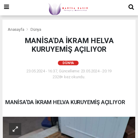
Anasayfa
Dünya
MANİSA'DA İKRAM HELVA
KURUYEMİŞ AÇILIYOR
DÜNYA
23.05.2024 - 16:37, Güncelleme: 23.05.2024 - 20:19
2328+ kez okundu.
MANİSA'DA İKRAM HELVA KURUYEMİŞ AÇILIYOR