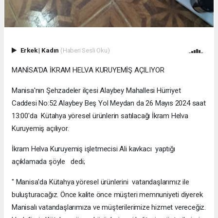
Erkek
|
Kadın
(Haberi Sesli Oku)
MANİSA'DA İKRAM HELVA KURUYEMİŞ AÇILIYOR
Manisa'nın Şehzadeler ilçesi Alaybey Mahallesi Hürriyet
Caddesi No:52 Alaybey Beş Yol Meydan da 26 Mayıs 2024 saat
13:00'da Kütahya yöresel ürünlerin satılacağı İkram Helva
Kuruyemiş açılıyor.
İkram Helva Kuruyemiş işletmecisi Ali kavkacı yaptığı
açıklamada şöyle dedi;
" Manisa'da Kütahya yöresel ürünlerini vatandaşlarımız ile
buluşturacağız. Önce kalite önce müşteri memnuniyeti diyerek
Manisalı vatandaşlarımıza ve müşterilerimize hizmet vereceğiz.