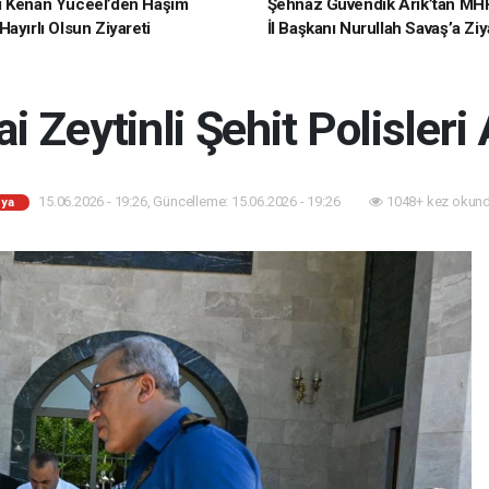
i Kenan Yüceel’den Haşim
Şehnaz Güvendik Arık’tan MH
ayırlı Olsun Ziyareti
İl Başkanı Nurullah Savaş’a Ziy
i Zeytinli Şehit Polisleri
15.06.2026 - 19:26, Güncelleme: 15.06.2026 - 19:26
1048+ kez okund
ya