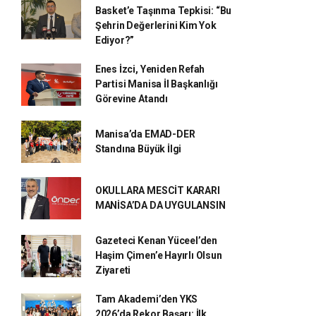
Basket’e Taşınma Tepkisi: “Bu
Şehrin Değerlerini Kim Yok
Ediyor?”
Enes İzci, Yeniden Refah
Partisi Manisa İl Başkanlığı
Görevine Atandı
Manisa’da EMAD-DER
Standına Büyük İlgi
OKULLARA MESCİT KARARI
MANİSA’DA DA UYGULANSIN
Gazeteci Kenan Yüceel’den
Haşim Çimen’e Hayırlı Olsun
Ziyareti
Tam Akademi’den YKS
2026’da Rekor Başarı: İlk