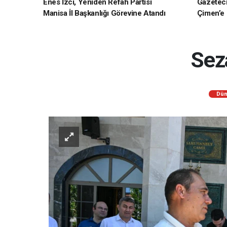
Enes İzci, Yeniden Refah Partisi
Gazetec
Manisa İl Başkanlığı Görevine Atandı
Çimen’e H
Seza
Dün