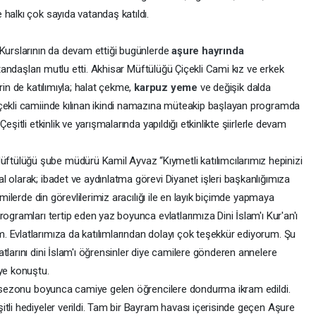
 halkı çok sayıda vatandaş katıldı.
 Kurslarının da devam ettiği bugünlerde
aşure hayrında
atandaşları mutlu etti. Akhisar Müftülüğü Çiçekli Cami kız ve erkek
rin de katılımıyla; halat çekme,
karpuz yeme
ve değişik dalda
içekli camiinde kılınan ikindi namazına müteakip başlayan programda
şitli etkinlik ve yarışmalarında yapıldığı etkinlikte şiirlerle devam
ülüğü şube müdürü Kamil Ayvaz “Kıymetli katılımcılarımız hepinizi
 olarak; ibadet ve aydınlatma görevi Diyanet işleri başkanlığımıza
amilerde din görevlilerimiz aracılığı ile en layık biçimde yapmaya
ogramları tertip eden yaz boyunca evlatlarımıza Dini İslam'ı Kur'an'ı
 Evlatlarımıza da katılımlarından dolayı çok teşekkür ediyorum. Şu
tlarını dini İslam'ı öğrensinler diye camilere gönderen annelere
iye konuştu.
az sezonu boyunca camiye gelen öğrencilere dondurma ikram edildi.
tli hediyeler verildi. Tam bir Bayram havası içerisinde geçen Aşure