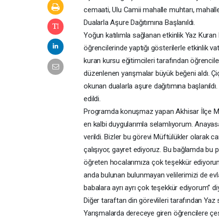
cemaati, Ulu Camii mahalle muhtarı, mahalle
Dualarla Aşure Dağıtımına Başlanıldı.
Yoğun katılımla sağlanan etkinlik Yaz Kuran
öğrencilerinde yaptığı gösterilerle etkinlik v
kuran kursu eğitimcileri tarafından öğrencile
düzenlenen yarışmalar büyük beğeni aldı. Ç
okunan dualarla aşure dağıtımına başlanıldı. Çe
edildi.
Programda konuşmaz yapan Akhisar İlçe Müft
en kalbi duygularımla selamlıyorum. Anayasal
verildi. Bizler bu görevi Müftülükler olarak c
çalışıyor, gayret ediyoruz. Bu bağlamda bu pr
öğreten hocalarımıza çok teşekkür ediyorum.
anda bulunan bulunmayan velilerimizi de evla
babalara ayrı ayrı çok teşekkür ediyorum” d
Diğer taraftan din görevlileri tarafından Y
Yarışmalarda dereceye giren öğrencilere çeşi