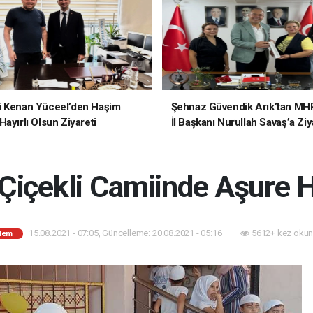
i Kenan Yüceel’den Haşim
Şehnaz Güvendik Arık’tan MH
ayırlı Olsun Ziyareti
İl Başkanı Nurullah Savaş’a Ziy
Çiçekli Camiinde Aşure 
15.08.2021 - 07:05, Güncelleme: 20.08.2021 - 05:16
5612+ kez okun
dem