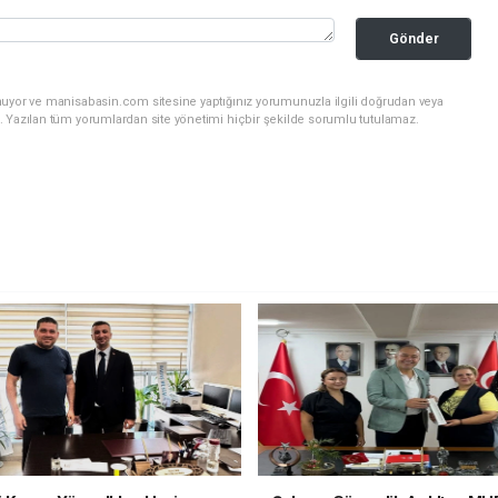
Gönder
nuyor ve manisabasin.com sitesine yaptığınız yorumunuzla ilgili doğrudan veya
. Yazılan tüm yorumlardan site yönetimi hiçbir şekilde sorumlu tutulamaz.