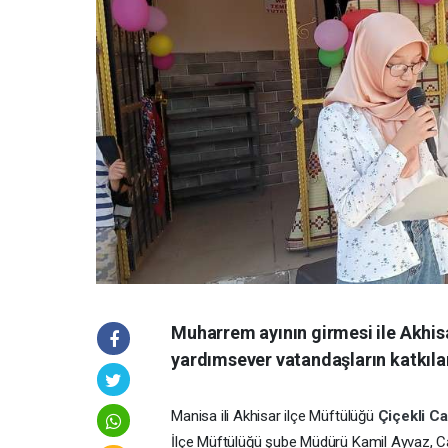
Muharrem ayının girmesi ile Akhisa
yardımsever vatandaşların katkılar
Manisa ili Akhisar ilçe Müftülüğü
Çiçekli C
İlçe Müftülüğü şube Müdürü Kamil Ayvaz, Cami