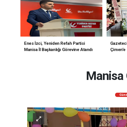
Enes İzci, Yeniden Refah Partisi
Gazetec
Manisa İl Başkanlığı Görevine Atandı
Çimen’e H
Manisa 
Gün