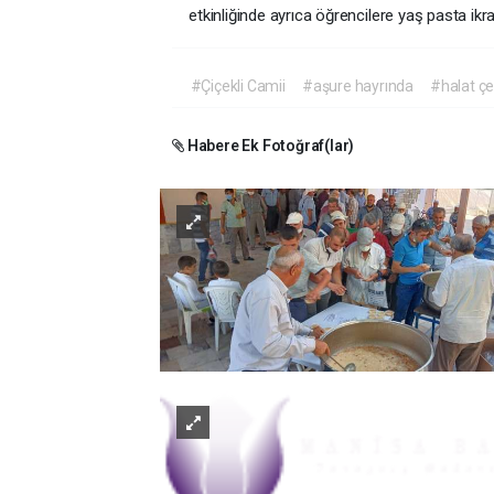
etkinliğinde ayrıca öğrencilere yaş pasta ikra
#Çiçekli Camii
#aşure hayrında
#halat ç
Habere Ek Fotoğraf(lar)