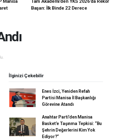
P Manisa
Tam Akademi’den YKS 2026’da Rekor
aret
Başarı: İlk Binde 22 Derece
 Andı
u.
İlginizi Çekebilir
Enes İzci, Yeniden Refah
Partisi Manisa İl Başkanlığı
Görevine Atandı
Anahtar Parti’den Manisa
Basket’e Taşınma Tepkisi: “Bu
Şehrin Değerlerini Kim Yok
Ediyor?”