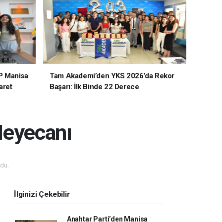
P Manisa
Tam Akademi’den YKS 2026’da Rekor
aret
Başarı: İlk Binde 22 Derece
Heyecanı
du.
İlginizi Çekebilir
Anahtar Parti’den Manisa