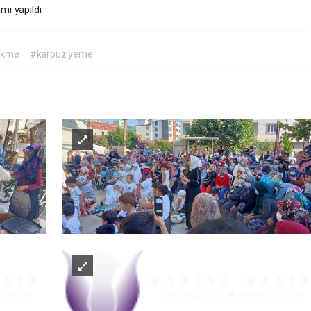
mı yapıldı.
ekme
#karpuz yeme