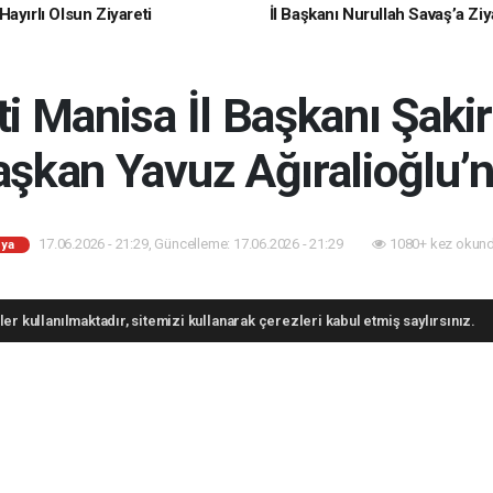
ayırlı Olsun Ziyareti
İl Başkanı Nurullah Savaş’a Ziy
i Manisa İl Başkanı Şaki
şkan Yavuz Ağıralioğlu’n
17.06.2026 - 21:29, Güncelleme: 17.06.2026 - 21:29
1080+ kez okund
ya
er kullanılmaktadır, sitemizi kullanarak çerezleri kabul etmiş saylırsınız.