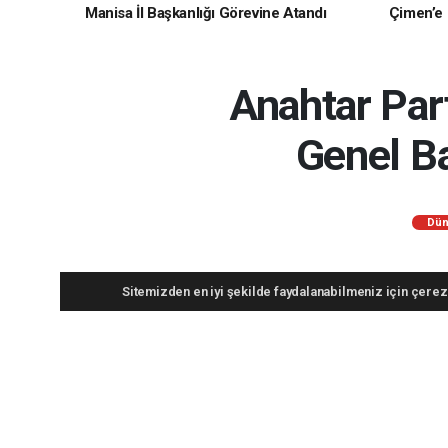
Manisa İl Başkanlığı Görevine Atandı
Çimen’e H
Anahtar Part
Genel Ba
Dün
Sitemizden en iyi şekilde faydalanabilmeniz için çerezl