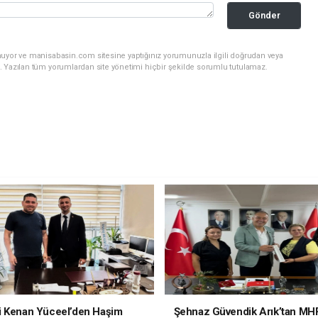
Gönder
nuyor ve manisabasin.com sitesine yaptığınız yorumunuzla ilgili doğrudan veya
. Yazılan tüm yorumlardan site yönetimi hiçbir şekilde sorumlu tutulamaz.
i Kenan Yüceel’den Haşim
Şehnaz Güvendik Arık’tan MH