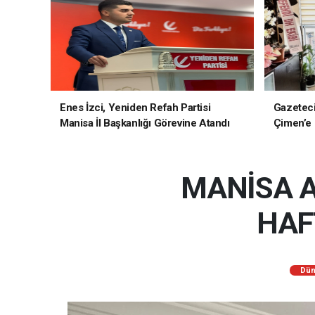
Enes İzci, Yeniden Refah Partisi
Gazetec
Manisa İl Başkanlığı Görevine Atandı
Çimen’e H
MANİSA A
HAF
Dün