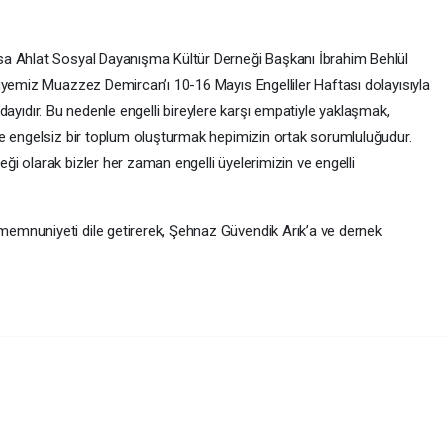
a Ahlat Sosyal Dayanışma Kültür Derneği Başkanı İbrahim Behlül
üyemiz Muazzez Demircan’ı 10-16 Mayıs Engelliler Haftası dolayısıyla
i adayıdır. Bu nedenle engelli bireylere karşı empatiyle yaklaşmak,
e engelsiz bir toplum oluşturmak hepimizin ortak sorumluluğudur.
i olarak bizler her zaman engelli üyelerimizin ve engelli
mnuniyeti dile getirerek, Şehnaz Güvendik Arık’a ve dernek