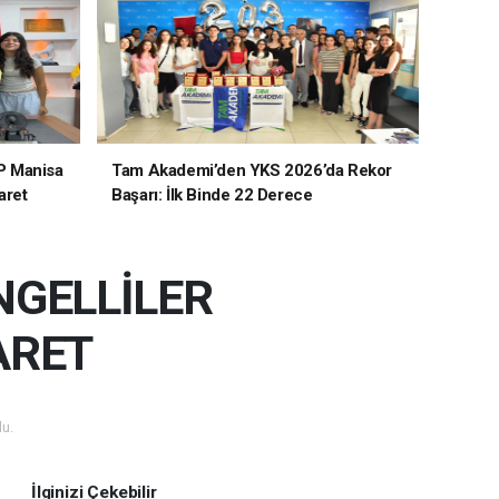
P Manisa
Tam Akademi’den YKS 2026’da Rekor
aret
Başarı: İlk Binde 22 Derece
NGELLİLER
ARET
u.
İlginizi Çekebilir