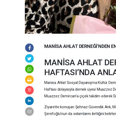
MANİSA AHLAT DERNEĞİ’NDEN EN
MANİSA AHLAT DE
HAFTASI’NDA ANL
Manisa Ahlat Sosyal Dayanışma Kültür Derne
Haftası dolayısıyla dernek üyesi Muazzez De
Muazzez Demircan’a çiçek takdim ederek Engel
Ziyarette konuşan Şehnaz Güvendik Arık, Ma
Şerefoğlu’nun da selamlarını ilettiğini belirt