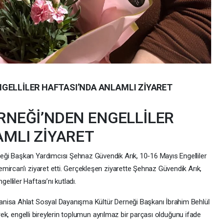
GELLİLER HAFTASI’NDA ANLAMLI ZİYARET
RNEĞİ’NDEN ENGELLİLER
AMLI ZİYARET
ği Başkan Yardımcısı Şehnaz Güvendik Arık, 10-16 Mayıs Engelliler
mircan’ı ziyaret etti. Gerçekleşen ziyarette Şehnaz Güvendik Arık,
liler Haftası’nı kutladı.
nisa Ahlat Sosyal Dayanışma Kültür Derneği Başkanı İbrahim Behlül
erek, engelli bireylerin toplumun ayrılmaz bir parçası olduğunu ifade