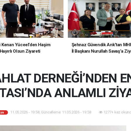
i Kenan Yüceel’den Haşim
Şehnaz Güvendik Arık’tan MH
ayırlı Olsun Ziyareti
İl Başkanı Nurullah Savaş’a Ziy
HLAT DERNEĞİ’NDEN E
TASI’NDA ANLAMLI ZİY
11.05.2026 - 19:58, Güncelleme: 11.05.2026 - 19:58
1277+ kez okund
ya