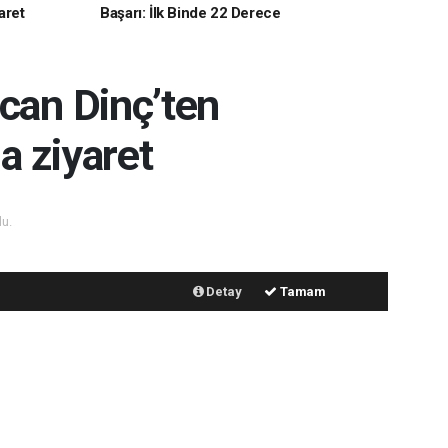
aret
Başarı: İlk Binde 22 Derece
rcan Dinç’ten
a ziyaret
u.
İlginizi Çekebilir
Detay
Tamam
Şehnaz Güvendik Arık’tan
MHP Manisa İl Başkanı
Nurullah Savaş’a Ziyaret
Anahtar Parti’den Manisa
Basket’e Taşınma Tepkisi: “Bu