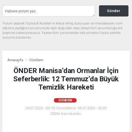
Gönder
Yorum yazarak Topluluk Kuralları’nı kabul etmiş bulunuyor ve manisabasin.com
sitesine yaptığınız yorumunuzla ilgili doğrudan veya dolaylı tüm sorumluluğu tek
başınıza üstleniyorsunuz. Yazılan tüm yorumlardan site yönetimi hiçbir şekilde
sorumlu tutulamaz.
Anasayfa
Gündem
ÖNDER Manisa’dan Ormanlar İçin
Seferberlik: 12 Temmuz’da Büyük
Temizlik Hareketi
GÜNDEM
04.07.2026 - 00:18, Güncelleme: 04.07.2026 - 00:23
2826+ kez okundu.