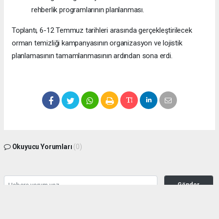
rehberlik programlarının planlanması.
Toplantı, 6-12 Temmuz tarihleri arasında gerçekleştirilecek
orman temizliği kampanyasının organizasyon ve lojistik
planlamasının tamamlanmasının ardından sona erdi.
Okuyucu Yorumları
(0)
Gönder
Yorum yazarak Topluluk Kuralları’nı kabul etmiş bulunuyor ve manisabasin.com
sitesine yaptığınız yorumunuzla ilgili doğrudan veya dolaylı tüm sorumluluğu tek