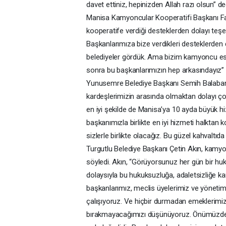
davet ettiniz, hepinizden Allah razı olsun” de
Manisa Kamyoncular Kooperatifi Başkanı Fah
kooperatife verdiği desteklerden dolayı teşe
Başkanlarımıza bize verdikleri desteklerden
belediyeler gördük. Ama bizim kamyoncu esn
sonra bu başkanlarımızın hep arkasındayız” 
Yunusemre Belediye Başkanı Semih Balaban
kardeşlerimizin arasında olmaktan dolayı ç
en iyi şekilde de Manisa’ya 10 ayda büyük hiz
başkanımızla birlikte en iyi hizmeti halktan
sizlerle birlikte olacağız. Bu güzel kahvaltıda
Turgutlu Belediye Başkanı Çetin Akın, kamy
söyledi. Akın, “Görüyorsunuz her gün bir huk
dolaysıyla bu hukuksuzluğa, adaletsizliğe k
başkanlarımız, meclis üyelerimiz ve yönetim
çalışıyoruz. Ve hiçbir durmadan emeklerimizi
bırakmayacağımızı düşünüyoruz. Önümüzdeki 