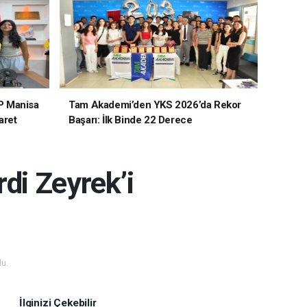
P Manisa
Tam Akademi’den YKS 2026’da Rekor
aret
Başarı: İlk Binde 22 Derece
di Zeyrek’i
u.
İlginizi Çekebilir