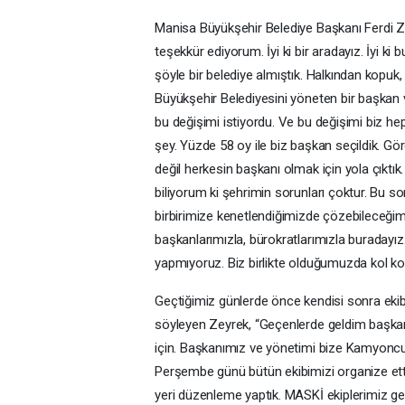
Manisa Büyükşehir Belediye Başkanı Ferdi 
teşekkür ediyorum. İyi ki bir aradayız. İyi ki 
şöyle bir belediye almıştık. Halkından kopu
Büyükşehir Belediyesini yöneten bir başkan
bu değişimi istiyordu. Ve bu değişimi biz he
şey. Yüzde 58 oy ile biz başkan seçildik. G
değil herkesin başkanı olmak için yola çıktı
biliyorum ki şehrimin sorunları çoktur. Bu s
birbirimize kenetlendiğimizde çözebileceğim
başkanlarımızla, bürokratlarımızla buradayız.
yapmıyoruz. Biz birlikte olduğumuzda kol kol
Geçtiğimiz günlerde önce kendisi sonra ekibin
söyleyen Zeyrek, “Geçenlerde geldim başkanı
için. Başkanımız ve yönetimi bize Kamyoncula
Perşembe günü bütün ekibimizi organize ettik
yeri düzenleme yaptık. MASKİ ekiplerimiz g