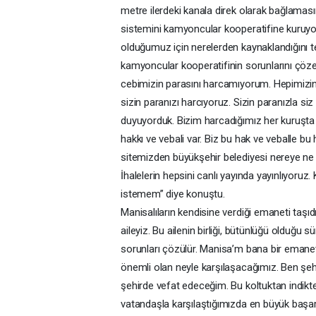
metre ilerdeki kanala direk olarak bağlamasını
sistemini kamyoncular kooperatifine kuruyor
olduğumuz için nerelerden kaynaklandığını tes
kamyoncular kooperatifinin sorunlarını çöz
cebimizin parasını harcamıyorum. Hepimizin v
sizin paranızı harcıyoruz. Sizin paranızla 
duyuyorduk. Bizim harcadığımız her kuruşta 
hakkı ve vebali var. Biz bu hak ve veballe b
sitemizden büyükşehir belediyesi nereye ne 
İhalelerin hepsini canlı yayında yayınlıyoru
istemem” diye konuştu.
Manisalıların kendisine verdiği emaneti taşıdı
aileyiz. Bu ailenin birliği, bütünlüğü olduğ
sorunları çözülür. Manisa’m bana bir emanet v
önemli olan neyle karşılaşacağımız. Ben şe
şehirde vefat edeceğim. Bu koltuktan indikten
vatandaşla karşılaştığımızda en büyük başarı