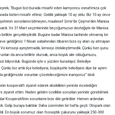
Zeyrek, “Bugün bizi burada misafir eden kamyoncu esnafımıza çok
burada bizleri misafir ettiniz. Geldik yaklaşık 10 ay oldu. Biz 10 ay önce
k, şehrinin sorunlarını bilmeyen, maalesef İzmir’de Çeşme’den Manisa
 vardı. Ve 31 Mart seçimlerinde birçoğumuzun desteğiyle de Manisa
p birlikte gerçekleştirdik. Bugüne kadar Manisa tarihinde olmamış bir
öreve geldiğimiz 1 Nisan sabahından itibaren bize oy atan oy atmayan
k. Ve kimseyi ayrıştırmadık, kimseyi ötekileştirmedik. Çünkü ben şunu
orunları da anca birlikte olursak, anca büyük aile olduğumuzu,
izi biliyorduk. Bugünde işte o yüzden buradayız. Belediye
 Çünkü biz artık ilçe belediyesi, büyükşehir belediyesi diye bir ayrım
a girdiğimizde sorunları çözebileceğimize inanıyoruz” dedi.
in kooperatifi ziyaret ederek eksiklikleri yerinde incelediğini
 ziyaret ettim. Neden geldim özellikle sorunları yerinde görebilmek
r Kooperatifinin sorunlarını bize dile getirdiler. Hemen ardından
. Gelip buraya baktılar. Daha üzerinden bir hafta geçti. Otopark olan
eldi. En büyük sorumuz olan fosseptik çukurunu yaklaşık 250-300