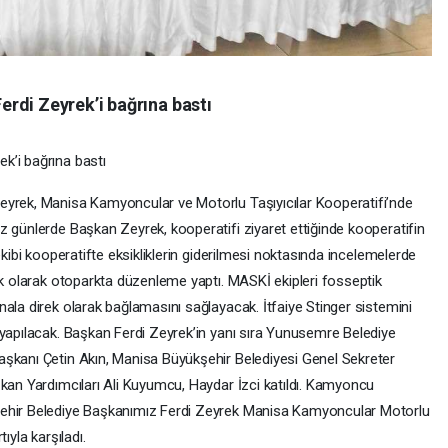
rdi Zeyrek’i bağrına bastı
k’i bağrına bastı
eyrek, Manisa Kamyoncular ve Motorlu Taşıyıcılar Kooperatifi’nde
z günlerde Başkan Zeyrek, kooperatifi ziyaret ettiğinde kooperatifin
ekibi kooperatifte eksikliklerin giderilmesi noktasında incelemelerde
lk olarak otoparkta düzenleme yaptı. MASKİ ekipleri fosseptik
ala direk olarak bağlamasını sağlayacak. İtfaiye Stinger sistemini
 yapılacak. Başkan Ferdi Zeyrek’in yanı sıra Yunusemre Belediye
aşkanı Çetin Akın, Manisa Büyükşehir Belediyesi Genel Sekreter
şkan Yardımcıları Ali Kuyumcu, Haydar İzci katıldı. Kamyoncu
şehir Belediye Başkanımız Ferdi Zeyrek Manisa Kamyoncular Motorlu
ıyla karşıladı.