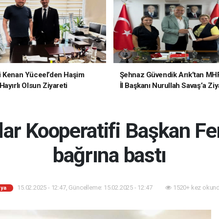
i Kenan Yüceel’den Haşim
Şehnaz Güvendik Arık’tan MH
ayırlı Olsun Ziyareti
İl Başkanı Nurullah Savaş’a Ziy
r Kooperatifi Başkan Fer
bağrına bastı
15.02.2025 - 12:47, Güncelleme: 15.02.2025 - 12:47
1520+ kez okund
ya