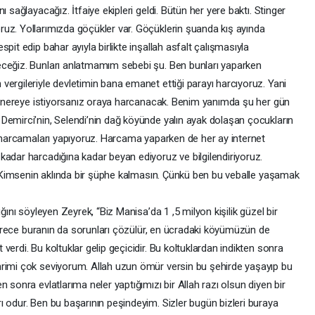
 sağlayacağız. İtfaiye ekipleri geldi. Bütün her yere baktı. Stinger
uz. Yollarımızda göçükler var. Göçüklerin şuanda kış ayında
pit edip bahar ayıyla birlikte inşallah asfalt çalışmasıyla
eceğiz. Bunları anlatmamım sebebi şu. Ben bunları yaparken
ergileriyle devletimin bana emanet ettiği parayı harcıyoruz. Yani
siz nereye istiyorsanız oraya harcanacak. Benim yanımda şu her gün
Demirci’nin, Selendi’nin dağ köyünde yalın ayak dolaşan çocukların
u harcamaları yapıyoruz. Harcama yaparken de her ay internet
kadar harcadığına kadar beyan ediyoruz ve bilgilendiriyoruz.
z. Kimsenin aklında bir şüphe kalmasın. Çünkü ben bu veballe yaşamak
ğını söyleyen Zeyrek, “Biz Manisa’da 1 ,5 milyon kişilik güzel bir
u sürece buranın da sorunları çözülür, en ücradaki köyümüzün de
erdi. Bu koltuklar gelip geçicidir. Bu koltuklardan indikten sonra
hrimi çok seviyorum. Allah uzun ömür versin bu şehirde yaşayıp bu
 sonra evlatlarıma neler yaptığımızı bir Allah razı olsun diyen bir
 odur. Ben bu başarının peşindeyim. Sizler bugün bizleri buraya