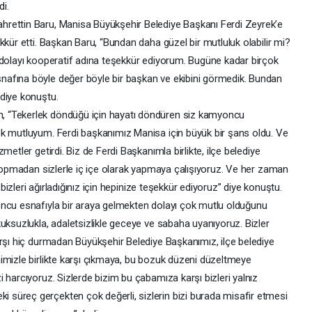
di.
rettin Baru, Manisa Büyükşehir Belediye Başkanı Ferdi Zeyrek’e
kkür etti. Başkan Baru, “Bundan daha güzel bir mutluluk olabilir mi?
 dolayı kooperatif adına teşekkür ediyorum. Bugüne kadar birçok
afına böyle değer böyle bir başkan ve ekibini görmedik. Bundan
diye konuştu.
, “Tekerlek döndüğü için hayatı döndüren siz kamyoncu
ok mutluyum. Ferdi başkanımız Manisa için büyük bir şans oldu. Ve
metler getirdi. Biz de Ferdi Başkanımla birlikte, ilçe belediye
 kopmadan sizlerle iç içe olarak yapmaya çalışıyoruz. Ve her zaman
 bizleri ağırladığınız için hepinize teşekkür ediyoruz” diye konuştu.
oncu esnafıyla bir araya gelmekten dolayı çok mutlu olduğunu
uksuzlukla, adaletsizlikle geceye ve sabaha uyanıyoruz. Bizler
arşı hiç durmadan Büyükşehir Belediye Başkanımız, ilçe belediye
imizle birlikte karşı çıkmaya, bu bozuk düzeni düzeltmeye
 harcıyoruz. Sizlerde bizim bu çabamıza karşı bizleri yalnız
süreç gerçekten çok değerli, sizlerin bizi burada misafir etmesi