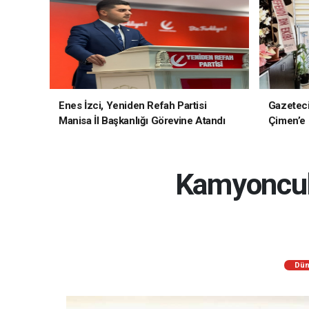
Enes İzci, Yeniden Refah Partisi
Gazetec
Manisa İl Başkanlığı Görevine Atandı
Çimen’e H
Kamyoncula
Dün